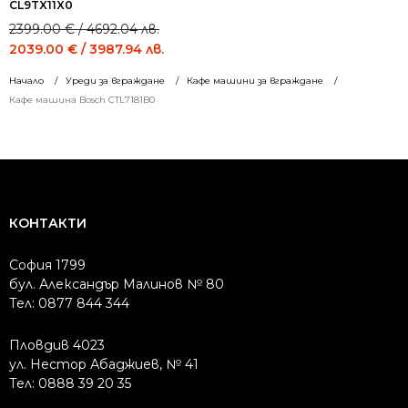
CL9TX11X0
Original
Current
2399.00
€
/ 4692.04 лв.
price
price
2039.00
€
/ 3987.94 лв.
was:
is:
Начало
Уреди за вграждане
Кафе машини за вграждане
2399.00 €
2039.00 €
Кафе машина Bosch CTL7181B0
/
/
4692.04 лв..
3987.94 лв..
КОНТАКТИ
София 1799
бул. Александър Малинов № 80
Тел: 0877 844 344
Пловдив 4023
ул. Нестор Абаджиев, № 41
Тел: 0888 39 20 35