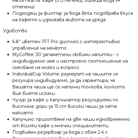
напитката: кафе (3 степени), гореща вода (4
степени)
Подходящ за филтър за вода Brita: подобрява вкуса
на кафето и удължава живота на уреда
Удобство
6.8” цветен TFT Pro дисплей с интерактивно
управление на менюто
MyCoffee: 30 запаметени любими напитки - с
индивидуално име и настроено съотношение на
смесване на мляко и еспресо
IndividualCup Volume: размерът на чашите се
регулира индивидуално, за да гарантира, че
Вашата чаша ще се напълни толкова, колкото
Вие бихте искали
Чучур за кафе и капучинатор регулируеми по
височина: дори за 15 cm високи чаши за лате
макиато
Капучино: приготвяне на две чаши едновременно
от всички кафе и млечни специалитети
Подвижен резервоар за вода с обем 2.4 л