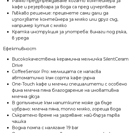
Ранно предупреждаване когато контейнера за
кафе и резервоара за вода са пред изчерпване
Гъвкаво решение: преценете сами дали да
използвате контейнера за мляко или друг съд,
например кутия с мляко
Кратка инструкция за употреба: винаги под ръка,
в уреда
Ефективност
Висококачествена керамична мелничка SilentCeram
Drive
CoffeeSensor Pro: мелницата се напасва
автоматично към сорта кафе-зърна
One-Touch кафе и млечни специалитети с особено
фина млечна пяна благодарение на иновативна
млечна дюза
В допълнение към напитките може да бъде
избрано: млечна пяна, топло мляко, гореща вода
Съкратено време на загряване: най-бърза първа
чашка
Водна помпа с налягане 19 bar