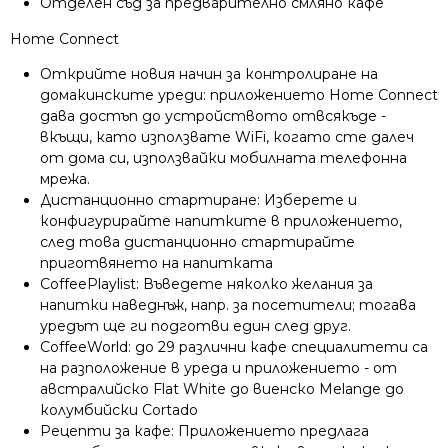
Отделен съд за предварително смляно кафе
Home Connect
Открийте новия начин за контролиране на
домакинските уреди: приложението Home Connect
дава достъп до устройството отвсякъде -
вкъщи, като използвате WiFi, когато сте далеч
от дома си, използвайки мобилната телефонна
мрежа.
Дистанционно стартиране: Изберете и
конфигурирайте напитките в приложението,
след това дистанционно стартирайте
приготвянето на напитката
CoffeePlaylist: Въведете няколко желания за
напитки наведнъж, напр. за посетители; тогава
уредът ще ги подготви един след друг.
CoffeeWorld: до 29 различни кафе специалитети са
на разположение в уреда и приложението - от
австралийско Flat White до виенско Melange до
колумбийски Cortado
Рецепти за кафе: Приложението предлага