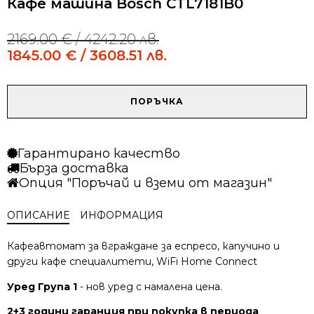
Кафе машина Bosch CTL7181B0
2169.00
€
/ 4242.20 лв.
Original
Current
price
price
1845.00
€
/ 3608.51 лв.
was:
is:
2169.00 €
1845.00 €
/
/
количество
ПОРЪЧКА
4242.20 лв..
3608.51 лв..
за
Кафе
машина
Гарантирано качество
Bosch
Бърза доставка
CTL7181B0
Опция "Поръчай и вземи от магазин"
ОПИСАНИЕ
ИНФОРМАЦИЯ
Кафеавтомат за вграждане за еспресо, капучино и
други кафе специалитети, WiFi Home Connect
Уред Група 1
- нов уред с намалена цена.
2+3 години гаранция при покупка в периода