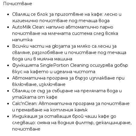
Почистване
Свалящ се блок за приготвяне на кафе: лесно и
хигиенично почистване под течаща вода
AutoMilk Clean: напълно автоматично парно
почистване на млечната система след всяка
напитка
Всички части на дюзата за мляко са лесни за
сваляне, разглобяване и почистване под течаща
вода или в миялна машина
Функцията SinglePortion Cleaning осигурява добър
вкус на кафето и идеална чистота
Автоматична програма за бързо изплакване при
включване, изключване
Свалящ се съд за събиране на прелялата вода и
утайката от кафе
Calc'nClean: Автоматична програма за почистване
и премахване на котления камък
Индикация за оставащия брой чаши кафе до
следващо: смяна на водния филтър, декалциниране,
почистване