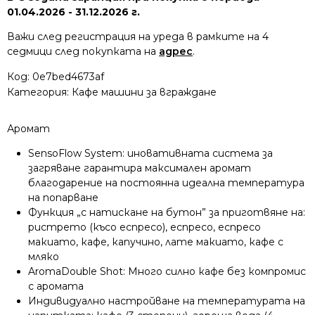
01.04.2026 - 31.12.2026 г.
Важи след регистрация на уреда в рамките на 4
седмици след покупката на
адрес
.
Код:
0e7bed4673af
Категория:
Кафе машини за вграждане
Аромат
SensoFlow System: иновативната система за
загряване гарантира максимален аромат
благодарение на постоянна идеална температура
на попарване
Функция „с натискане на бутон” за приготвяне на:
ристрето (късо еспресо), еспресо, еспресо
макиато, кафе, капучино, лате макиато, кафе с
мляко
AromaDouble Shot: Много силно кафе без компромис
с аромата
Индивидуално настройване на температурата на