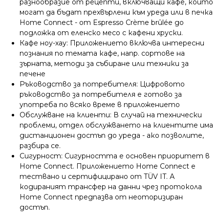
разнообразие от рецепти, включващи кафе, които
могат да бъдат прехвърлени към уреда или в печка
Home Connect - от Espresso Crème brûlée до
подложка от еленско месо с кафени хруски.
Кафе ноу-хау: Приложението включва интересни
познания по темата кафе, напр. сортове на
зърната, методи за събиране или техники за
печене
Ръководство за потребителя: Цифровото
ръководство за потребителя е готово за
употреба по всяко време в приложението
Обслужване на клиенти: В случай на технически
проблеми, отдел обслужването на клиентите има
дистанционен достъп до уреда - ако позволите,
разбира се.
Сигурност: Сигурността е основен приоритет в
Home Connect. Приложението Home Connect е
тествано и сертифицирано от TÜV IT. А
кодираният трансфер на данни чрез протокола
Home Connect предпазва от неоторизиран
достъп.