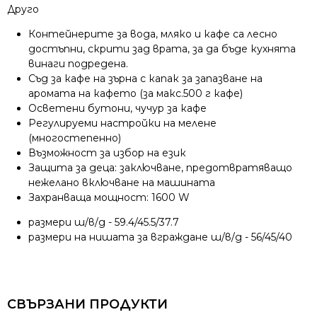
Друго
Контейнерите за вода, мляко и кафе са лесно
достъпни, скрити зад врата, за да бъде кухнята
винаги подредена.
Съд за кафе на зърна с капак за запазване на
аромата на кафето (за макс.500 г кафе)
Осветени бутони, чучур за кафе
Регулируеми настройки на мелене
(многостепенно)
Възможност за избор на език
Защита за деца: заключване, предотвратяващо
нежелано включване на машината
Захранваща мощност: 1600 W
размери ш/в/д - 59.4/45.5/37.7
размери на нишата за вграждане ш/в/д - 56/45/40
СВЪРЗАНИ ПРОДУКТИ