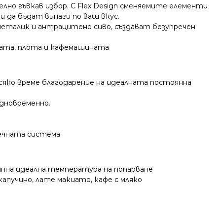
лно гъвкав избор. С Flex Design сменяемите елементи
 да бъдат винаги по ваш вкус.
 металик и антрацитено сиво, създават безупречен
фурната, плота и кафемашината
сяко време благодарение на идеалната постоянна
едновременно.
лечната система
янна идеална температура на попарване
капучино, лате макиато, кафе с мляко