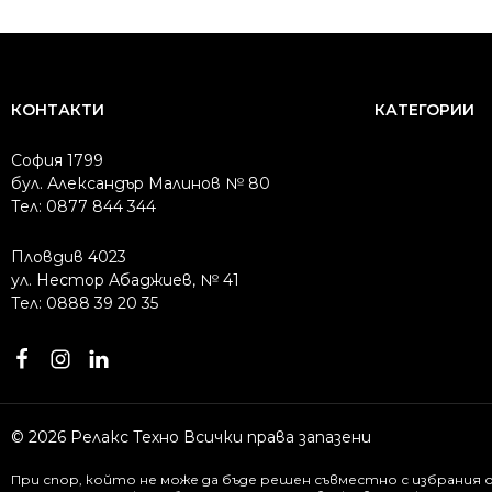
/
/
/
/
4594.24 лв..
3909.70 лв..
4594.24 лв..
3909.70 лв..
КОНТАКТИ
КАТЕГОРИИ
София 1799
бул. Александър Малинов № 80
Тел: 0877 844 344
Пловдив 4023
ул. Нестор Абаджиев, № 41
Тел: 0888 39 20 35
© 2026 Релакс Техно Всички права запазени
При спор, който не може да бъде решен съвместно с избрания 