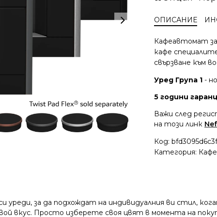
ОПИСАНИЕ
ИН
Кафеавтомат за 
кафе специалите
свързване към в
Уред Група 1
- н
5 години гаранци
Важи след регис
на този линк
Nef
Код:
bfd3095d6c3f
Категория:
Кафе
 си уреди, за да подхождат на индивидуалния ви стил, к
ой вкус. Просто изберете своя цвят в момента на покуп