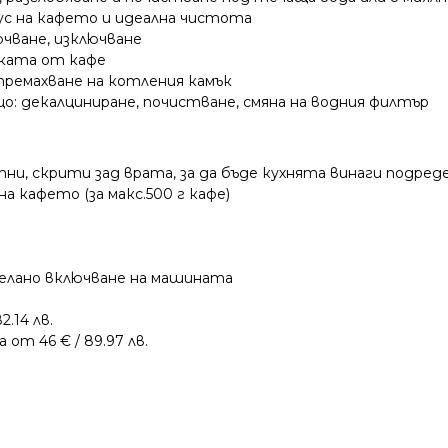
кус на кафето и идеална чистота
ючване, изключване
йката от кафе
 премахване на котления камък
о: декалциниране, почистване, смяна на водния филтър
ни, скрити зад врата, за да бъде кухнята винаги подреде
на кафето (за макс.500 г кафе)
елано включване на машината
2.14 лв.
от 46 € / 89.97 лв.