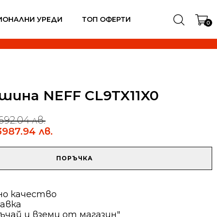
ИОНАЛНИ УРЕДИ
ТОП ОФЕРТИ
0
шина NEFF CL9TX11X0
692.04 лв.
3987.94 лв.
ПОРЪЧКА
но качество
авка
ъчай и вземи от магазин"