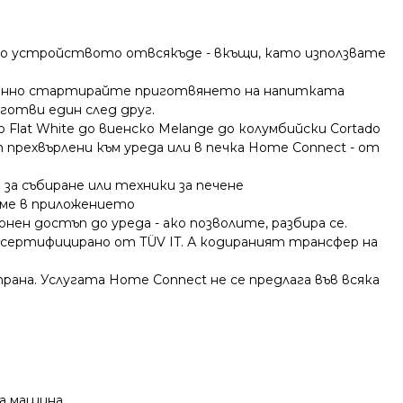
до устройството отвсякъде - вкъщи, като използвате
ионно стартирайте приготвянето на напитката
дготви един след друг.
 Flat White до виенско Melange до колумбийски Cortado
прехвърлени към уреда или в печка Home Connect - от
за събиране или техники за печене
еме в приложението
ен достъп до уреда - ако позволите, разбира се.
сертифицирано от TÜV IT. А кодираният трансфер на
на. Услугата Home Connect не се предлага във всяка
на машина