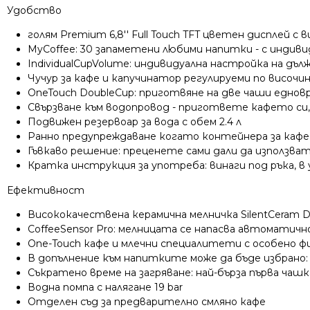
Удобство
голям Premium 6,8'' Full Touch TFT цветен дисплей 
MyCoffee: 30 запаметени любими напитки - с индиви
IndividualCupVolume: индивидуална настройка на дъ
Чучур за кафе и капучинатор регулируеми по височин
OneTouch DoubleCup: приготвяне на две чаши еднов
Свързване към водопровод - пригответе кафето си,
Подвижен резервоар за вода с обем 2.4 л
Ранно предупреждаване когато контейнера за кафе и
Гъвкаво решение: преценете сами дали да използват
Кратка инструкция за употреба: винаги под ръка, в
Ефективност
Висококачествена керамична мелничка SilentCeram D
CoffeeSensor Pro: мелницата се напасва автоматичн
One-Touch кафе и млечни специалитети с особено фи
В допълнение към напитките може да бъде избрано: 
Съкратено време на загряване: най-бърза първа чашк
Водна помпа с налягане 19 bar
Отделен съд за предварително смляно кафе