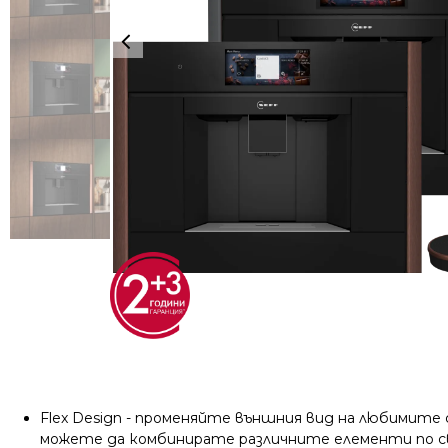
Flex Design - променяйте външния вид на любимите
можете да комбинирате различните елементи по св