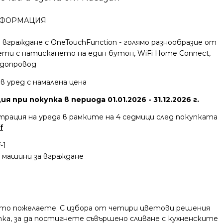
ФОРМАЦИЯ
вграждане с OneTouchFunction - голямо разнообразие от
ти с натискането на един бутон, WiFi Home Connect,
одопровод
ов уред с намалена цена
я при покупка в периода 01.01.2026 - 31.12.2026 г.
трация на уреда в рамките на 4 седмици след покупката
f
-1
 машини за вграждане
огато пожелаете. С избора от четири цветови решения
ка, за да постигнете съвършено сливане с кухненските