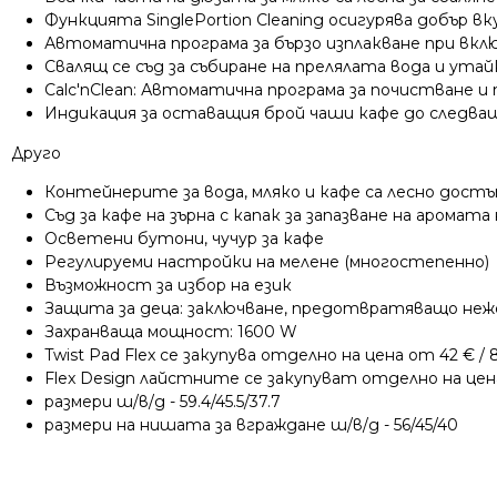
Функцията SinglePortion Cleaning осигурява добър в
Автоматична програма за бързо изплакване при вкл
Свалящ се съд за събиране на прелялата вода и ута
Calc'nClean: Автоматична програма за почистване и
Индикация за оставащия брой чаши кафе до следващ
Друго
Контейнерите за вода, мляко и кафе са лесно достъп
Съд за кафе на зърна с капак за запазване на аромата 
Осветени бутони, чучур за кафе
Регулируеми настройки на мелене (многостепенно)
Възможност за избор на език
Защита за деца: заключване, предотвратяващо неж
Захранваща мощност: 1600 W
Twist Pad Flex се закупува отделно на цена от 42 € / 8
Flex Design лайстните се закупуват отделно на цена 
размери ш/в/д - 59.4/45.5/37.7
размери на нишата за вграждане ш/в/д - 56/45/40