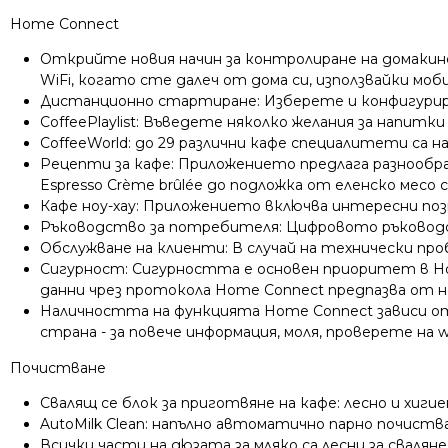
Home Connect
Открийте новия начин за контролиране на домаки
WiFi, когато сте далеч от дома си, използвайки мо
Дистанционно стартиране: Изберете и конфигури
CoffeePlaylist: Въведете няколко желания за напитк
CoffeeWorld: до 29 различни кафе специалитети са н
Рецепти за кафе: Приложението предлага разнообра
Espresso Crème brûlée до подложка от еленско месо с
Кафе ноу-хау: Приложението включва интересни позн
Ръководство за потребителя: Цифровото ръководс
Обслужване на клиенти: В случай на технически пр
Сигурност: Сигурността е основен приоритет в Ho
данни чрез протокола Home Connect предпазва от 
Наличността на функцията Home Connect зависи от
страна - за повече информация, моля, проверете на
Почистване
Свалящ се блок за приготвяне на кафе: лесно и хиг
AutoMilk Clean: напълно автоматично парно почиств
Всички части на дюзата за мляко са лесни за свалян