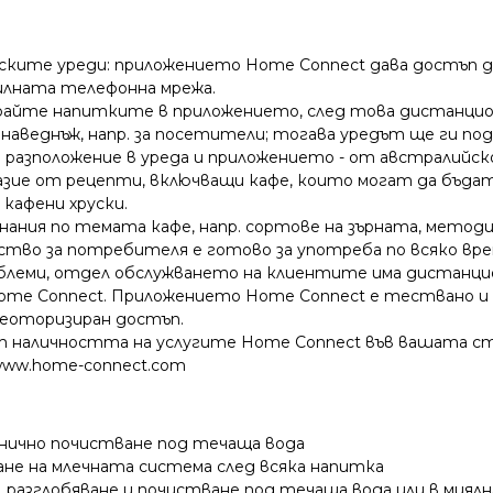
нските уреди: приложението Home Connect дава достъп 
билната телефонна мрежа.
райте напитките в приложението, след това дистанц
и наведнъж, напр. за посетители; тогава уредът ще ги по
а разположение в уреда и приложението - от австралийско
зие от рецепти, включващи кафе, които могат да бъдат 
 кафени хруски.
ания по темата кафе, напр. сортове на зърната, методи 
тво за потребителя е готово за употреба по всяко вр
облеми, отдел обслужването на клиентите има дистанцион
me Connect. Приложението Home Connect е тествано и 
неоторизиран достъп.
 наличността на услугите Home Connect във вашата стра
 www.home-connect.com
иенично почистване под течаща вода
ане на млечната система след всяка напитка
е, разглобяване и почистване под течаща вода или в миял