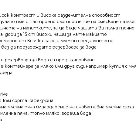
с висок контраст и висока разделителна способност
дуално име и настроено съотношение на смесване на мляк
лжината на напитките, за да бъде чашата Ви пълна точно
а: дори за 15 cm високи чаши за лате макиато
ременно от всички кафе и млечни специалитети
 без да презареждате резервоара за вода
 резервоара за вода са пред изчерпване
е контейнера за мляко или друг съд, например кутия с мл
 уреда
rive
о към сорта кафе-зърна
на млечна пяна благодарение на иновативна млечна дюза
млечна пяна, топло мляко, гореща вода
а