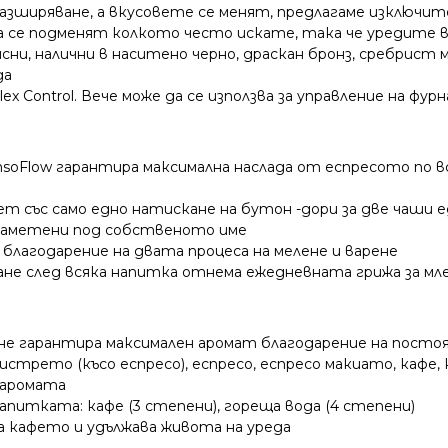
азширяване, а вкусовете се менят, предлагаме изключите
 се подменят колкото често искате, така че уредите ви
сни, налични в наситено черно, драскан бронз, сребрист
да
 Flex Control. Вече може да се използва за управление на 
oFlow гарантира максимална наслада от еспресото по в
ет със само едно натискане на бутон -дори за две чаши 
запаметени под собственото име
 благодарение на двата процеса на мелене и варене
ване след всяка напитка отнема ежедневната грижа за м
ане гарантира максимален аромат благодарение на посто
истрето (късо еспресо), еспресо, еспресо макиато, кафе, 
 аромата
итката: кафе (3 степени), гореща вода (4 степени)
на кафето и удължава живота на уреда