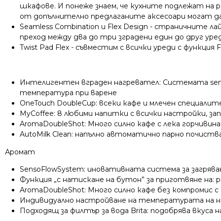
шкафове. И понеже знаем, че кухните подлежат на р
от допълнително предлаганите аксесоари могат да
Seamless Combination и Flex Design
- страничните лай
преход между два до три зградени един до друг уре
Twist Pad Flex - съвместим с всички уреди с функция
Интелигентен вграден нагревател: Системата sens
температура при варене
OneTouch DoubleCup: всеки кафе и млечен специалит
MyCoffee: 8 любими напитки с всички настройки, 
AromaDoubleShot: Много силно кафе с лека горчивина
AutoMilk Clean: напълно автоматично парно почист
Аромат
SensoFlowSystem: иновативната система за загряв
Функция „с натискане на бутон” за приготвяне на: р
AromaDoubleShot: Много силно кафе без компромис с
Индивидуално настройване на температурата на нап
Подходящ за филтър за вода Brita: подобрява вкуса 