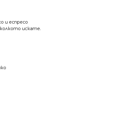
о и еспресо
 колкото искате.
яко