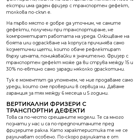
екстри има даден фризер с транспортен дефект,
толкова по-скъп е.
На първо място е добре да уточним, че самите
дефекти, получени при транспортиране, не
компрометират работата на уреда. Олющване на
боята или одраскване на корпуса причинява само
козметични щети, които обаче рефлектират
върху цената, понижавайки я значително. Фризер с
транспортен дефект може да ви струва между 15 и
30% по-евтино само заради няколко драскотини.
Тук е моментът да упоменем, че ние продаваме само
уреди, които сме проверили в сервиза ни. Даваме
гаранция за тях между 6 месеца и 5 години.
ВЕРТИКАЛНИ ФРИЗЕРИ С
ТРАНСПОРТНИ ДЕФЕКТИ
Това са по-често срещаните модели. Те са много
познати у нас и са по-предпочитаните пред
фризерите ракла. Като характеристика те не се
различават особено. По-скоро разликата е от