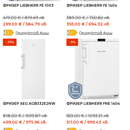
ФРИЗЕР LIEBHERR FE 1003
ФРИЗЕР LIEBHERR FE 1404
Original
Current
Original
Current
419.00
€
/ 819.49 лв.
389.00
€
/ 760.82 лв.
price
price
price
price
299.00
€
/ 584.79 лв.
355.00
€
/ 694.32 лв.
was:
is:
was:
is:
Продуктов фиш
Продуктов фиш
419.00 €
299.00 €
389.00 €
355.00 €
/
/
/
/
- 39%
- 9%
819.49 лв..
584.79 лв..
760.82 лв..
694.32 лв..
ФРИЗЕР AEG AGB332E2NW
ФРИЗЕР LIEBHERR FNE 1404
Original
Current
Original
Current
818.00
€
/ 1599.87 лв.
559.00
€
/ 1093.31 лв.
price
price
price
price
499.00
€
/ 975.96 лв.
511.00
€
/ 999.43 лв.
was:
is:
was:
is: