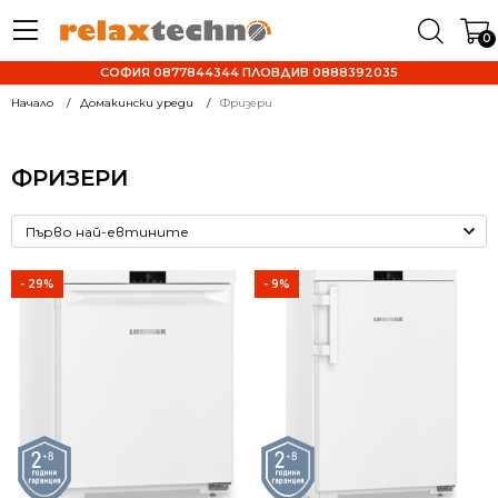
0
СОФИЯ 0877844344 ПЛОВДИВ 0888392035
Начало
Домакински уреди
Фризери
ФРИЗЕРИ
- 29%
- 9%