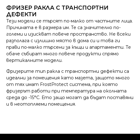
ФРИЗЕР РАКЛА С ТРАНСПОРТНИ
ДЕФЕКТИ
Тези модели се търсят по-малко от частните лица.
Причината е в размера им. Те са значително по-
големи и изискват повече пространство. Не всеки
разполага с излишно място в дома си и това ги
прави по-малко търсени за къщи и апартаменти. Те
обаче събират много повече продукти спрямо
вертикалните модели.
Фризерите тип ракла с транспортни дефекти са
идеални за помещения като мазета, защото много
от тях имат FrostProtect система, при която
фризерът работи при температура на околната
среда до -15°C. Ето защо могат да бъдат поставяни
и в неотопляеми помещения.