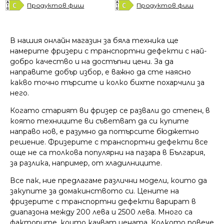
was:
is:
was:
is:
Продуктов фиш
Продуктов фиш
1479.00 €
1349.00 €
1869.00 €
1699.00 €
/
/
/
/
2892.67 лв..
2638.41 лв..
3655.45 лв..
3322.96 лв..
В нашия онлайн магазин за бяла техника ще
намерите фризери с транспортни дефекти с най-
добро качество и на достъпни цени. За да
направите добър избор, е важно да сте наясно
какво точно търсите и колко бихте похарчили за
него.
Когато старият ви фризер се развали до степен, в
която техниците ви съветват да си купите
направо нов, е разумно да потърсите бюджетно
решение. Фризерите с транспортни дефекти все
още не са толкова популярни на пазара в България,
за разлика, например, от хладилниците.
Все пак, ние предлагаме различни модели, които да
закупите за домакинството си. Цените на
фризерите с транспортни дефекти варират в
диапазона между 200 лева и 2500 лева. Много са
факторите, които качват цената. Колкото повече