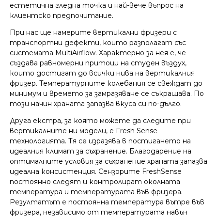
естетична гледна точка и най-вече въпрос на
клиентско предпочитание.
При нас ще намерите вертикални фризери с
транспортни дефекти, които разполагат със
системата MultiAirflow. Характерно за нея е, че
създава равномерни притоци на студен въздух,
които достигат до всички нива на вертикалния
фризер. Температурните колебания се свеждат до
минимум и времето за замразяване се съкращава. По
този начин храната запазва вкуса си по-дълго.
Друга екстра, за която можете да следите при
вертикалните ни модели, е Fresh Sense
технологията. Тя се изразява в постигането на
идеалния климат за съхранение. Благодарение на
оптималните условия за съхранение храната запазва
идеална консистенция. Сензорите FreshSense
постоянно следят и контролират околната
температура и температурата във фризера.
Резултатът е постоянна температура вътре във
фризера, независимо от температурата навън