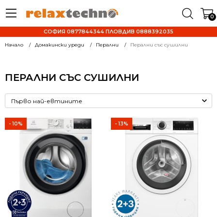
0
СОФИЯ 0877844344 ПЛОВДИВ 0888392035
Начало
Домакински уреди
Перални
Перални със сушилни
ПЕРАЛНИ СЪС СУШИЛНИ
- 10%
- 13%