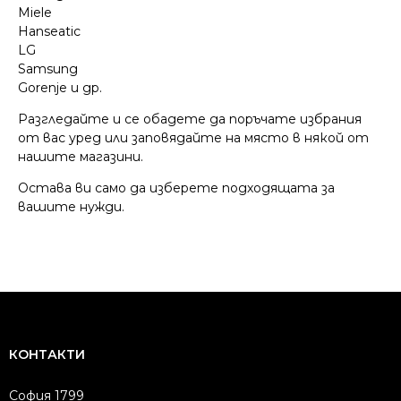
Miele
Hanseatic
LG
Samsung
Gorenje и др.
Разгледайте и се обадете да поръчате избрания
от вас уред или заповядайте на място в някой от
нашите магазини.
Остава ви само да изберете подходящата за
вашите нужди.
КОНТАКТИ
София 1799