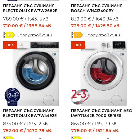
ПЕРАЛНЯ СЪС СУШИЛНЯ
ПЕРАЛНЯ СЪС СУШИЛНЯ
ELECTROLUX EW7W2682E
BOSCH WNA13400BY
Original
Current
Original
Current
789.00
€
/ 1543.15 лв.
839.00
€
/ 1640.94 лв.
price
price
price
price
710.00
€
/ 1388.64 лв.
729.00
€
/ 1425.80 лв.
was:
is:
was:
is:
Продуктов фиш
Продуктов фиш
789.00 €
710.00 €
839.00 €
729.00 €
/
/
/
/
- 10%
- 10%
1543.15 лв..
1388.64 лв..
1640.94 лв..
1425.80 лв..
ПЕРАЛНЯ СЪС СУШИЛНЯ
ПЕРАЛНЯ СЪС СУШИЛНЯ AEG
ELECTROLUX EW7W4492E
LWR71842B 7000 SERIES
Original
Current
Original
Current
835.00
€
/ 1633.12 лв.
865.00
€
/ 1691.79 лв.
price
price
price
price
752.00
€
/ 1470.78 лв.
778.00
€
/ 1521.64 лв.
was:
is:
was:
is: