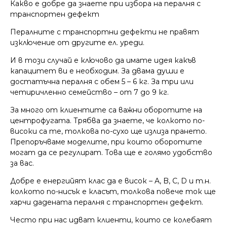
Какво е добре да знаете при избора на пералня с
транспортен дефект
Пералните с транспортни дефекти не правят
изключение от другите ел. уреди.
И в този случай е ключово да имате идея какъв
капацитет ви е необходим. За двама души е
достатъчна пералня с обем 5 – 6 кг. За три или
четиричленно семейство – от 7 до 9 кг.
За много от клиентите са важни оборотите на
центрофугата. Трябва да знаете, че колкото по-
високи са те, толкова по-сухо ще излиза прането.
Препоръчваме моделите, при които оборотите
могат да се регулират. Това ще е голямо удобство
за вас.
Добре е енергийят клас да е висок – A, B, C, D и т.н.
колкото по-нисък е класът, толкова повече ток ще
харчи дадената пералня с транспортен дефект.
Често при нас идват клиенти, които се колебаят