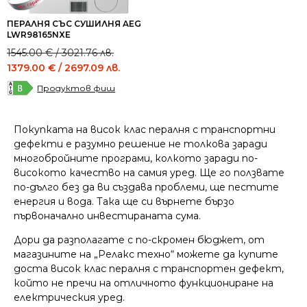
ПЕРАЛНЯ СЪС СУШИЛНЯ AEG
LWR98165NXE
Original
Current
1545.00
€
/ 3021.76 лв.
price
price
1379.00
€
/ 2697.09 лв.
was:
is:
Продуктов фиш
1545.00 €
1379.00 €
/
/
3021.76 лв..
2697.09 лв..
Покупката на висок клас пералня с транспортни
дефекти е разумно решение не толкова заради
многобройните програми, колкото заради по-
високото качество на самия уред. Ще го ползвате
по-дълго без да ви създава проблеми, ще пестите
енергия и вода. Така ще си върнете бързо
първоначално инвестираната сума.
Дори да разполагате с по-скромен бюджет, от
магазините на „Релакс техно“ можете да купите
доста висок клас пералня с транспортен дефект,
който не пречи на отличното функциониране на
електрическия уред.