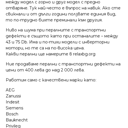
между модел с горно и друг модел с предно
отваряне. Тук най-често е въпрос на навик. Ако сте
свикнали и от дълги години ползвате единия вид,
то по-трудно бихте преминали към другия.
Ниво на шума при пералните с транспортни
дефекти е същото като при останалите – между
43 и 75 Db. Има и по-тихи модели с инверторни
мотори, но те са на по-висока цена.
Какви перални ще намерите в relaxbg.org
Ние продаваме перални с транспортни дефекти на
цени от 400 лева до над 2 000 лева.
Работим само с качествени марки като:
AEG
Zanussi
Indesit
Siemens
Bosch
Bauknecht
Privileg