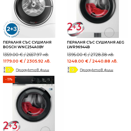
ПЕРАЛНЯ СЪС СУШИЛНЯ
ПЕРАЛНЯ СЪС СУШИЛНЯ AEG
BOSCH WNC254A0BY
LWR96944B
Original
Current
Original
Current
1359.00
€
/ 2657.97 лв.
1395.00
€
/ 2728.38 лв.
price
price
price
price
1179.00
€
/ 2305.92 лв.
1248.00
€
/ 2440.88 лв.
was:
is:
was:
is:
Продуктов фиш
Продуктов фиш
1359.00 €
1179.00 €
1395.00 €
1248.00 €
/
/
/
/
- 11%
2657.97 лв..
2305.92 лв..
2728.38 лв..
2440.88 лв..