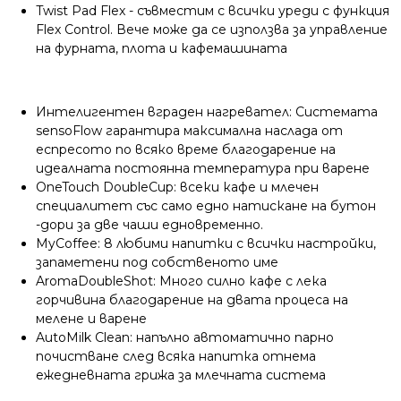
Twist Pad Flex - съвместим с всички уреди с функция
Flex Control. Вече може да се използва за управление
на фурната, плота и кафемашината
Интелигентен вграден нагревател: Системата
sensoFlow гарантира максимална наслада от
еспресото по всяко време благодарение на
идеалната постоянна температура при варене
OneTouch DoubleCup: всеки кафе и млечен
специалитет със само едно натискане на бутон
-дори за две чаши едновременно.
MyCoffee: 8 любими напитки с всички настройки,
запаметени под собственото име
AromaDoubleShot: Много силно кафе с лека
горчивина благодарение на двата процеса на
мелене и варене
AutoMilk Clean: напълно автоматично парно
почистване след всяка напитка отнема
ежедневната грижа за млечната система