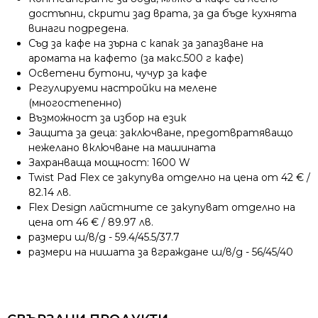
достъпни, скрити зад врата, за да бъде кухнята
винаги подредена.
Съд за кафе на зърна с капак за запазване на
аромата на кафето (за макс.500 г кафе)
Осветени бутони, чучур за кафе
Регулируеми настройки на мелене
(многостепенно)
Възможност за избор на език
Защита за деца: заключване, предотвратяващо
нежелано включване на машината
Захранваща мощност: 1600 W
Twist Pad Flex се закупува отделно на цена от 42 € /
82.14 лв.
Flex Design лайстните се закупуват отделно на
цена от 46 € / 89.97 лв.
размери ш/в/д - 59.4/45.5/37.7
размери на нишата за вграждане ш/в/д - 56/45/40