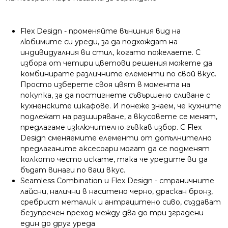
Flex Design - променяйте външния вид на
любимите си уреди, за да подхождат на
индивидуалния ви стил, когато пожелаете. С
избора от четири цветови решения можете да
комбинирате различните елементи по свой вкус.
Просто изберете своя цвят в момента на
покупка, за да постигнете съвършено сливане с
кухненските шкафове. И понеже знаем, че кухните
подлежат на разширяване, а вкусовете се менят,
предлагаме изключително гъвкав избор. С Flex
Design сменяемите елементи от допълнително
предлаганите аксесоари могат да се подменят
колкото често искате, така че уредите ви да
бъдат винаги по ваш вкус.
Seamless Combination и Flex Design
- страничните
лайсни, налични в наситено черно, драскан бронз,
сребрист металик и антрацитено сиво, създават
безупречен преход между два до три зградени
един до друг уреда