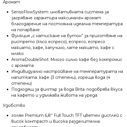
Аромат
SensoFlowSystem: иновативната система за
загряване гарантира максимален аромат
благодарение на постоянна идеална температура
на попарване
Функция „с натискане на бутон” за приготвяне на:
ристрето (късо еспресо), еспресо, еспресо
макиато, кафе, капучино, лате макиато, кафе с
мляко
AromaDoubleShot: Много силно кафе без компромис
с аромата
Индивидуално настройване на температурата на
напитката: кафе (3 степени), гореща вода (4
степени)
Подходящ за филтър за вода Brita: подобрява вкуса
на кафето и удължава живота на уреда
Удобство
голям Premium 6,8'' Full Touch TFT цветен дисплей с
висок контраст и висока разделителна