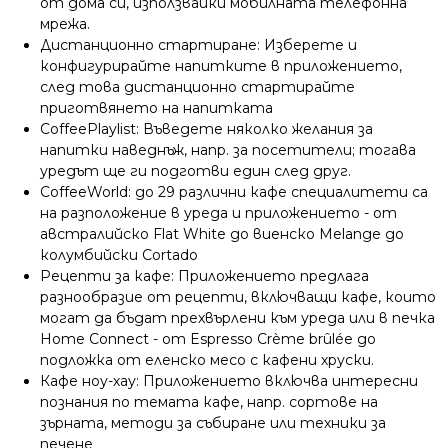
от дома си, използвайки мобилната телефонна
мрежа.
Дистанционно стартиране: Изберете и
конфигурирайте напитките в приложението,
след това дистанционно стартирайте
приготвянето на напитката
CoffeePlaylist: Въведете няколко желания за
напитки наведнъж, напр. за посетители; тогава
уредът ще ги подготви един след друг.
CoffeeWorld: до 29 различни кафе специалитети са
на разположение в уреда и приложението - от
австралийско Flat White до виенско Melange до
колумбийски Cortado
Рецепти за кафе: Приложението предлага
разнообразие от рецепти, включващи кафе, които
могат да бъдат прехвърлени към уреда или в печка
Home Connect - от Espresso Crème brûlée до
подложка от еленско месо с кафени хруски.
Кафе ноу-хау: Приложението включва интересни
познания по темата кафе, напр. сортове на
зърната, методи за събиране или техники за
печене