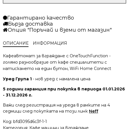
4437.78 лв..
3772.80 лв..
за
Кафе
машина
Гарантирано качество
NEFF
Бърза доставка
CL9TX11Y0
Опция "Поръчай и вземи от магазин"
ОПИСАНИЕ
ИНФОРМАЦИЯ
Кафеавтомат за вграждане с OneTouchFunction -
голямо разнообразие от кафе специалитети с
натискането на един бутон, WiFi Home Connect
Уред Група 1
- нов уред с намалена цена
5 години гаранция при покупка в периода 01.01.2026
- 31.12.2026 г.
Важи след регистрация на уреда в рамките на 4
седмици след покупката на този линк
Neff
Код:
bfd3095d6c3f-1-1
Категория:
Кафе машини за вграждане