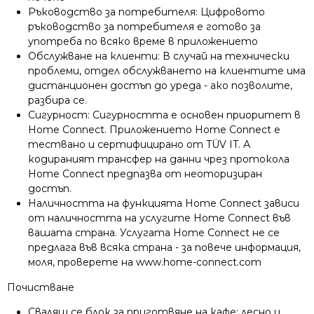
Ръководство за потребителя: Цифровото
ръководство за потребителя е готово за
употреба по всяко време в приложението
Обслужване на клиенти: В случай на технически
проблеми, отдел обслужването на клиентите има
дистанционен достъп до уреда - ако позволите,
разбира се.
Сигурност: Сигурността е основен приоритет в
Home Connect. Приложението Home Connect е
тествано и сертифицирано от TÜV IT. А
кодираният трансфер на данни чрез протокола
Home Connect предпазва от неоторизиран
достъп.
Наличността на функцията Home Connect зависи
от наличността на услугите Home Connect във
вашата страна. Услугата Home Connect не се
предлага във всяка страна - за повече информация,
моля, проверете на www.home-connect.com
Почистване
Свалящ се блок за приготвяне на кафе: лесно и