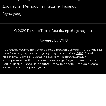
Доставка
Методи на плащане
Гаранция
Групи уреди
© 2026 Релакс Техно Всички права запазени
Powered by WPS
При спор, който не може да бъде решен съвместно с избрания
онлайн магазин, можете да използвате сайта
ОРС
. Всички
продукти в страницата подлежат на актуализация.
Информацията в страницата може да бъде променяна по
всяко време, като не е задължително промените да бъдат
анонсирани в страницата.