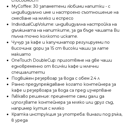
способност
MyCoffee: 30 запаметени любими напитки - с
индивидуално име и настроено съотношение на
смесване на мляко и еспресо
IndividualCupVolume: индивидуална настройка на
дължината на напитките, за да бъде чашата Ви
пълна точно колкото искате.
Чучур за кафе и капучинатор регулируеми по
височина: дори за 15 cm високи чаши за лате
макиато
OneTouch DoubleCup: приготвяне на две чаши
едновременно от всички кафе и млечни
специалитети
Подвижен резервоар за вода с обем 2.4 л
Ранно предупреждаване когато контейнера за
кафе и резервоара за вода са пред изчерпване
Гъвкаво решение: преценете сами дали да
използвате контейнера за мляко или друг съд,
например кутия с мляко
Кратка инструкция за употреба: винаги под ръка,
в уреда