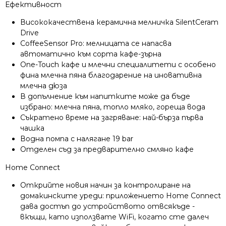
Ефективност
Висококачествена керамична мелничка SilentCeram
Drive
CoffeeSensor Pro: мелницата се напасва
автоматично към сорта кафе-зърна
One-Touch кафе и млечни специалитети с особено
фина млечна пяна благодарение на иновативна
млечна дюза
В допълнение към напитките може да бъде
избрано: млечна пяна, топло мляко, гореща вода
Съкратено време на загряване: най-бърза първа
чашка
Водна помпа с налягане 19 bar
Отделен съд за предварително смляно кафе
Home Connect
Открийте новия начин за контролиране на
домакинските уреди: приложението Home Connect
дава достъп до устройството отвсякъде -
вкъщи, като използвате WiFi, когато сте далеч