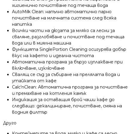
хигиенично почистване под течаща вода
AutoMilk Clean: напълно автоматично парно
почистване на млечната система след всяка
напитка
Всички части на дюзата за мляко са лесни за
сваляне, разглобяване и почистване под течаща
вода или в миялна машина
Функцията SinglePortion Cleaning осигурява добър
вкус на кафето и идеална чистота
Автоматична програма за бързо изплакване при
включване, изключване
Свалящ се съд за събиране на прелялата вода и
утайката от кафе
Calc'nClean: Автоматична програма за почистване
и премахване на котления камък
Индикация за оставащия брой чаши кафе до
следващо: декалциниране, почистване, смяна на
водния филтър
Друго
Контейнерите за вода, мляко и кафе са лесно