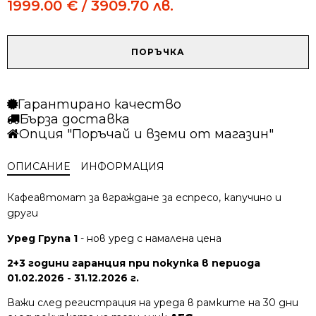
price
price
1999.00
€
/ 3909.70 лв.
was:
is:
2349.00 €
1999.00 €
/
/
количество
ПОРЪЧКА
4594.24 лв..
3909.70 лв..
за
Кафе
машина
Гарантирано качество
AEG
Бърза доставка
NKC9N8T
Опция "Поръчай и вземи от магазин"
black
matt
ОПИСАНИЕ
ИНФОРМАЦИЯ
Кафеавтомат за вграждане за еспресо, капучино и
други
Уред Група 1
- нов уред с намалена цена
2+3 години гаранция при покупка в периода
01.02.2026 - 31.12.2026 г.
Важи след регистрация на уреда в рамките на 30 дни