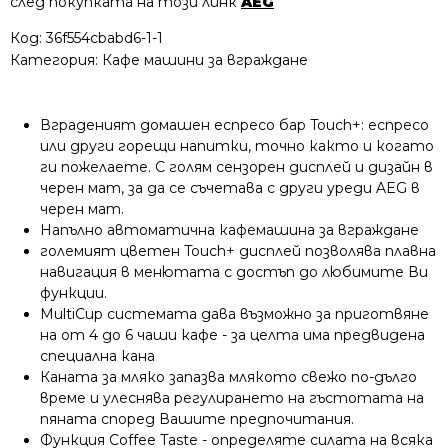
след покупката на този линк
AEG
Код:
36f554cbabd6-1-1
Категория:
Кафе машини за вграждане
Вграденият домашен еспресо бар Touch+: еспресо
или други горещи напитки, точно както и когато
ги пожелаете. С голям сензорен дисплей и дизайн в
черен мат, за да се съчетава с други уреди AEG в
черен мат.
Напълно автоматична кафемашина за вграждане
големият цветен Touch+ дисплей позволява плавна
навигация в менютата с достъп до любимите Ви
функции.
MultiCup системата дава възможно за приготвяне
на от 4 до 6 чаши кафе - за целта има предвидена
специална кана
Каната за мляко запазва млякото свежо по-дълго
време и улеснява регулирането на гъстотата на
пяната според Вашите предпочитания.
Функция Coffee Taste - определяте силата на всяка