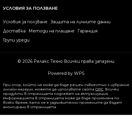
УСЛОВИЯ ЗА ПОЛЗВАНЕ
Условия за ползване
Защита на личните данни
Доставка
Методи на плащане
Гаранция
Групи уреди
© 2026 Релакс Техно Всички права запазени
Powered by WPS
При спор, който не може да бъде решен съвместно с избрания
онлайн магазин, можете да използвате сайта
ОРС
. Всички
продукти в страницата подлежат на актуализация.
Информацията в страницата може да бъде променяна по
всяко време, като не е задължително промените да бъдат
анонсирани в страницата.