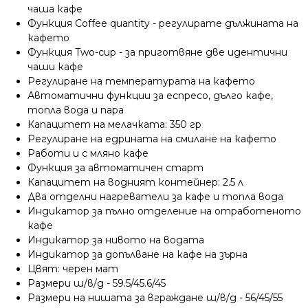
чаша кафе
Функция Coffee quantity - регулирате дължината на
кафето
Функция Two-cup - за приготвяне две идентични
чаши кафе
Регулиране на температурата на кафето
Автоматични функции за еспресо, дълго кафе,
топла вода и пара
Капацитет на мелачката: 350 гр
Регулиране на едрината на смилане на кафето
Работи и с мляно кафе
Функция за автоматичен старт
Капацитет на водният контейнер: 2.5 л
Два отделни нагреватели за кафе и топла вода
Индикатор за пълно отделение на отработеното
кафе
Индикатор за нивото на водата
Индикатор за допълване на кафе на зърна
Цвят: черен мат
Размери ш/в/д - 59.5/45.6/45
Размери на нишата за вграждане ш/в/д - 56/45/55