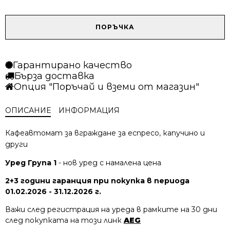
was:
is:
2349.00 €
1999.00 €
/
/
количество
ПОРЪЧКА
4594.24 лв..
3909.70 лв..
за
Кафе
машина
Гарантирано качество
AEG
Бърза доставка
NKC9N8B
Опция "Поръчай и вземи от магазин"
ОПИСАНИЕ
ИНФОРМАЦИЯ
Кафеавтомат за вграждане за еспресо, капучино и
други
Уред Група 1
- нов уред с намалена цена
2+3 години гаранция при покупка в периода
01.02.2026 - 31.12.2026 г.
Важи след регистрация на уреда в рамките на 30 дни
след покупката на този линк
AEG