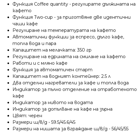
Функция Coffee quantity - регулирате дължината на
кафето
Функция Two-cup - за приготвяне две идентични
чаши кафе
Регулиране на температурата на кафето
Автоматични функции за еспресо, дълго кафе,
топла вода и пара
Капацитет на мелачката: 350 гр
Регулиране на едрината на смилане на кафето
Работи и с мляно кафе
Функция за автоматичен старт
Капацитет на водният контейнер: 2.5 л
Два отделни нагреватели за кафе и топла вода
Индикатор за пълно отделение на отработеното
кафе
Индикатор за нивото на водата
Индикатор за допълване на кафе на зърна
Цвят: черен
Размери ш/в/д - 59.5/45.6/45
Размери на нишата за вграждане ш/в/д - 56/45/55