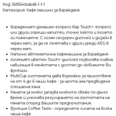
Код:
36f554cbabd6-1-1-1
Категория:
Кафе машини за вграждане
Вграденият домашен еспресо бар Touch+: еспресо
или други горещи напитки, точно както и когато
ги пожелаете. С голям сензорен дисплей и дизайн в
черен мат, за да се съчетава с други уреди AEG в
черен мат.
Напълно автоматична кафемашина за вграждане
големият цветен Touch+ дисплей позволява плавна
навигация в менютата с достъп до любимите Ви
функции.
MultiCup системата дава възможно за приготвяне
на от 4 до 6 чаши кафе - за целта има предвидена
специална кана
Каната за мляко запазва млякото свежо по-дълго
време и улеснява регулирането на гъстотата на
пяната според Вашите предпочитания.
Функция Coffee Taste - определяте силата на всяка
чаша кафе