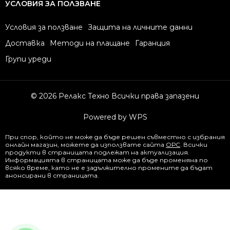
УСЛОВИЯ ЗА ПОЛЗВАНЕ
Условия за ползване
Защита на личните данни
Доставка
Методи на плащане
Гаранция
Групи уреди
© 2026 Релакс Техно Всички права запазени
Powered by WPS
При спор, който не може да бъде решен съвместно с избрания
онлайн магазин, можете да използвате сайта
ОРС
. Всички
продукти в страницата подлежат на актуализация.
Информацията в страницата може да бъде променяна по
всяко време, като не е задължително промените да бъдат
анонсирани в страницата.