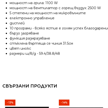
мощност на грила: 1100 W
мощност на вентилатор с горещ въздух: 2500 W
5 степени на мощност на микровълните
електронно управление
дисплей
10 програми - всяко ястие е голям успех благодаре
бързо загряване
функция размразяване
стъклена въртяща се чиния 31.5см
цвят инокс
размери ш/в/д - 59.4/38.8/48
СВЪРЗАНИ ПРОДУКТИ
- 13%
- 14%