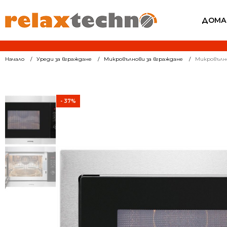
ДОМА
Начало
Уреди за вграждане
Микровълнови за вграждане
Микровълно
- 37%