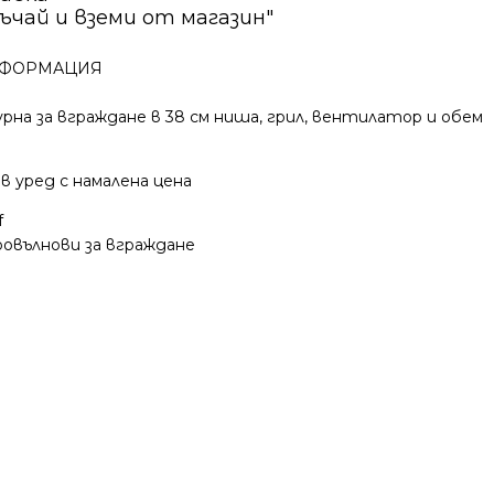
ъчай и вземи от магазин"
ФОРМАЦИЯ
рна за вграждане в 38 cм ниша, грил, вентилатор и обем
ов уред с намалена цена
f
овълнови за вграждане