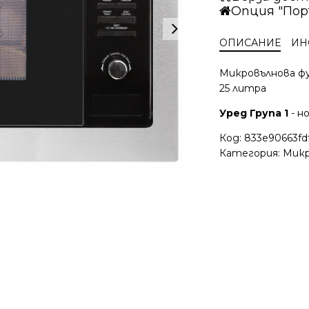
Опция "Пор
S0EE
ОПИСАНИЕ
ИН
Микровълнова фу
25 литра
Уред Група 1
- н
Код:
833e90663fd
Категория:
Микр