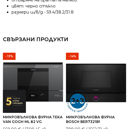
отваряне на вратата наляво
цвят: черно стъкло
размери ш/в/д - 59.4/38.2/31.8
СВЪРЗАНИ ПРОДУКТИ
- 13%
- 14%
МИКРОВЪЛНОВА ФУРНА TEKA
МИКРОВЪЛНОВА ФУРНА
VAN GOGH ML 82 VG
BOSCH BER7321B1