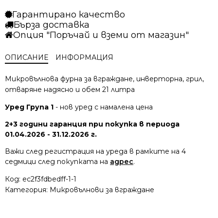
фурна
Гарантирано качество
Bosch
Бърза доставка
BEL7321B1
Опция "Поръчай и вземи от магазин"
ОПИСАНИЕ
ИНФОРМАЦИЯ
Микровълнова фурна за вграждане, инверторна, грил,
отваряне надясно и обем 21 литра
Уред Група 1
- нов уред с намалена цена
2+3 години гаранция при покупка в периода
01.04.2026 - 31.12.2026 г.
Важи след регистрация на уреда в рамките на 4
седмици след покупката на
адрес
.
Код:
ec2f3fdbedff-1-1
Категория:
Микровълнови за вграждане