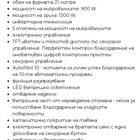
обем на фурната 21 литра
мощност на микровълните: 900 W
мощност на грила: 1300 W
инверторна технология
5 степени на мощност на микровълните
електронно управление
TFT цветен и текстов дисплей със сензорно
управление. Перфектен контрол благодарение на
иновативен цифров контролен пръстен
сензорно управление
AutoPilot 10 - ястията са голям успех благодарение
на 10-те автоматични програми
функция размразяване
LED вътрешно осветление
отваряне надясно
вътрешна част от неръждаема стомана - лесна за
почистване благодарение на гладките
повърхности
каталитично покритие на тавана
електронно отваряне на вратата само с едно
докосване на сензорния бутон