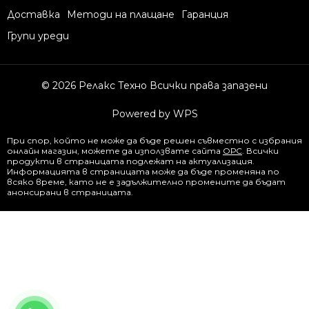
Доставка
Методи на плащане
Гаранция
Групи уреди
© 2026 Релакс Техно Всички права запазени
Powered by WPS
При спор, който не може да бъде решен съвместно с избрания
онлайн магазин, можете да използвате сайта
ОРС
. Всички
продукти в страницата подлежат на актуализация.
Информацията в страницата може да бъде променяна по
всяко време, като не е задължително промените да бъдат
анонсирани в страницата.
0877844344