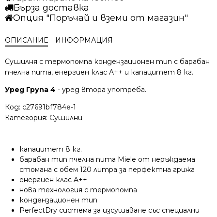
Бърза доставка
Опция "Поръчай и вземи от магазин"
ОПИСАНИЕ
ИНФОРМАЦИЯ
Сушилня с термопомпа кондензационен тип с барабан
пчелна пита, енергиен клас A++ и капацитет 8 кг.
Уред Група 4
- уред втора употреба.
Код:
c27691bf784e-1
Категория:
Сушилни
капацитет 8 кг.
барабан тип пчелна пита Miele от неръждаема
стомана с обем 120 литра за перфектна грижа
енергиен клас A++
нова технология с термопомпа
кондензационен тип
PerfectDry система за изсушаване със специални