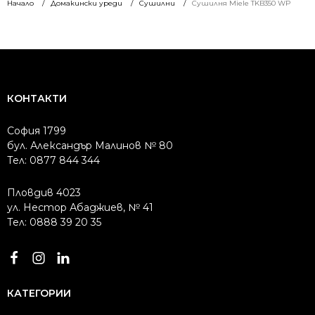
/
/
/
/
Начало
Домакински уреди
Сушилни
Сушилня Miele TKB350 WP
1758.29 лв..
1582.27 лв..
1640.94 лв..
1443.40 лв..
КОНТАКТИ
София 1799
бул. Александър Малинов № 80
Тел: 0877 844 344
Пловдив 4023
ул. Нестор Абаджиев, № 41
Тел: 0888 39 20 35
КАТЕГОРИИ