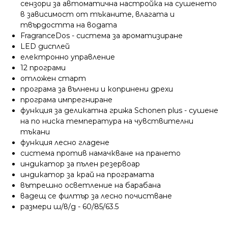
сензори за автоматична настройка на сушенето
в зависимост от тъканите, влагата и
твърдостта на водата
FragranceDos - система за ароматизиране
LED дисплей
електронно управление
12 програми
отложен старт
програма за вълнени и копринени дрехи
програма импрегниране
функция за деликатна грижа Schonen plus - сушене
на по ниска температура на чувствителни
тъкани
функция лесно гладене
система против намачкване на прането
индикатор за пълен резервоар
индикатор за край на програмата
вътрешно осветление на барабана
вадещ се филтър за лесно почистване
размери ш/в/д - 60/85/63.5