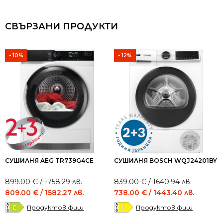
СВЪРЗАНИ ПРОДУКТИ
- 10%
- 12%
СУШИЛНЯ AEG TR739G4CE
СУШИЛНЯ BOSCH WQJ24201BY
Original
Current
Original
Current
899.00
€
/ 1758.29 лв.
839.00
€
/ 1640.94 лв.
price
price
price
price
809.00
€
/ 1582.27 лв.
738.00
€
/ 1443.40 лв.
was:
is:
was:
is:
Продуктов фиш
Продуктов фиш
899.00 €
809.00 €
839.00 €
738.00 €