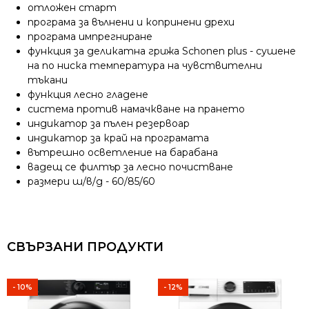
отложен старт
програма за вълнени и копринени дрехи
програма импрегниране
функция за деликатна грижа Schonen plus - сушене
на по ниска температура на чувствителни
тъкани
функция лесно гладене
система против намачкване на прането
индикатор за пълен резервоар
индикатор за край на програмата
вътрешно осветление на барабана
вадещ се филтър за лесно почистване
размери ш/в/д - 60/85/60
СВЪРЗАНИ ПРОДУКТИ
- 10%
- 12%