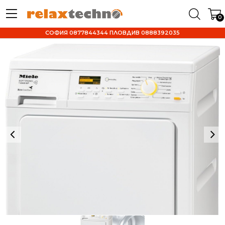
0
СОФИЯ 0877844344 ПЛОВДИВ 0888392035