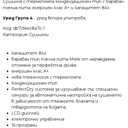
Сушилня с термопомпа кондензационен тип с барабан
пчелна пита, енергиен клас A+ и капацитет 8кг.
Уред Група 4
- уред втора употреба.
Код:
db7cfeec8e7c-1
Категория:
Сушилни
капацитет 8кг.
барабан тип пчелна пита Miele от неръждаема
стомана за перфектна грижа
енергиен клас A+
нова технология с термопомпа
кондензационен тип
PerfectDry система за изсушаване със специални
сензори за автоматична настройка на сушенето
в зависимост от тъканите, влагата и
твърдостта на водата.
LCD дисплей
електронно управление
16 програми