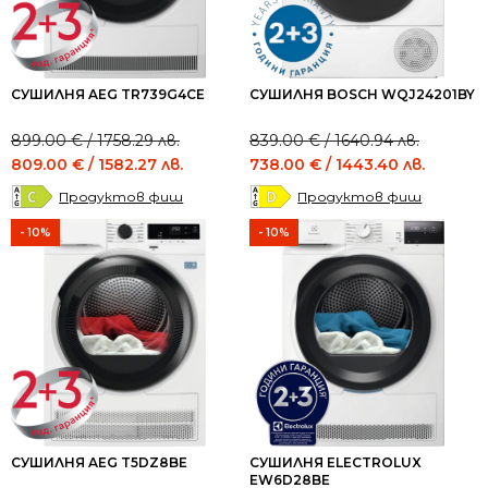
СУШИЛНЯ AEG TR739G4CE
СУШИЛНЯ BOSCH WQJ24201BY
Original
Current
Original
Current
899.00
€
/ 1758.29 лв.
839.00
€
/ 1640.94 лв.
price
price
price
price
809.00
€
/ 1582.27 лв.
738.00
€
/ 1443.40 лв.
was:
is:
was:
is:
Продуктов фиш
Продуктов фиш
899.00 €
809.00 €
839.00 €
738.00 €
/
/
/
/
- 10%
- 10%
1758.29 лв..
1582.27 лв..
1640.94 лв..
1443.40 лв..
СУШИЛНЯ AEG T5DZ8BE
СУШИЛНЯ ELECTROLUX
EW6D28BE