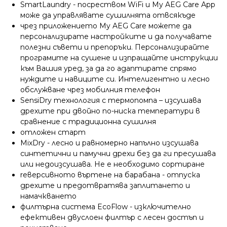
SmartLaundry - посреством WiFi и My AEG Care App
може да управлявате сушилнята отвсякъде
чрез приложението My AEG Care можете да
персонализирате настройките и да получавате
полезни съвети и препоръки. Персонализирайте
програмите на сушене и изпращайте инструкции
към Вашия уред, за да го адаптирате спрямо
нуждите и навиците си. Интелигентно и лесно
обслужване чрез мобилния телефон
SensiDry технология с термопомпа – изсушава
дрехите при двойно по-ниска температури в
сравнение с традиционна сушилня
отложен старт
MixDry - лесно и равномерно напълно изсушава
синтетични и памучни дрехи без да ги пресушава
или недоизсушава. Не е необходимо сортиране
rеверсивното въртене на барабана - отпуска
дрехите и предотвратява заплитането и
намачкването
филтърна система EcoFlow - изключително
ефективен двуслоен филтър с лесен достъп и