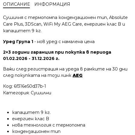
ОПИСАНИЕ
ИНФОРМАЦИЯ
Сушилня с термопомпа кондензационен тип, Absolute
Care Plus, 3DScan, WiFi My AEG Care, енергиен клас B и
капацитет 9 кг.
Уред Група 1
- нов уред с намалена цена
2+3 години гаранция при покупка в периода
01.02.2026 - 31.12.2026 г.
Важи след регистрация на уреда в рамките на 30 дни
след покупката на този линк
AEG
Код:
6f316e50d37b-1
Категория:
Сушилни
капацитет 9 кг.
енергиен клас B
нова технология с термопомпа
кондензационен тип