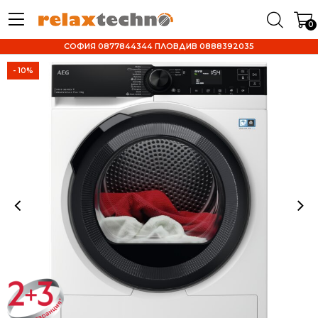
0
СОФИЯ 0877844344 ПЛОВДИВ 0888392035
- 10%