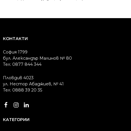
1171.54 лв..
1054.19 лв..
1210.66 лв..
1089.40 лв..
КОНТАКТИ
София 1799
бул. Александър Малинов № 80
Тел: 0877 844 344
Пловдив 4023
ул. Нестор Абаджиев, № 41
Тел: 0888 39 20 35
КАТЕГОРИИ