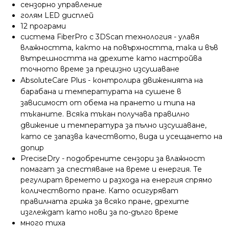
сензорно управление
голям LЕD дисплей
12 програми
система FiberPro с 3DScan технология - улавя
влажността, както на повърхността, така и във
вътрешността на дрехите като настройва
точното време за прецизно изсушаване
AbsoluteCare Plus
-
контролира движенията на
барабана и температурата на сушене в
зависимост от обема на прането и типа на
тъканите. Всяка тъкан получава правилно
движение и температура за пълно изсушаване,
като се запазва качеството, вида и усещането на
допир
PreciseDry - подобрените сензори за влажност
помагат за спестяване на време и енергия. Те
регулират времето и разхода на енергия спрямо
количеството пране. Като осигуряват
правилната грижа за всяко пране, дрехите
изглеждат като нови за по-дълго време
много тиха