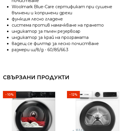
почистване
Woolmark Blue-Care сертификат при сушене
вълнени и копринени дрехи
функция лесно гладене
система против намачкване на прането
индикатор за пълен резервоар
индикатор за край на програмата
вадещ се филтър за лесно почистване
размери ш/в/д - 60/85/66.3
СВЪРЗАНИ ПРОДУКТИ
- 10%
- 12%