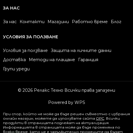
ЗА НАС
За нас
Контакти
Магазини
Работно време
Блог
УСЛОВИЯ ЗА ПОЛЗВАНЕ
Условия за ползване
Защита на личните данни
Доставка
Методи на плащане
Гаранция
Групи уреди
© 2026 Релакс Техно Всички права запазени
Powered by WPS
При спор, който не може да бъде решен съвместно с избрания
онлайн магазин, можете да използвате сайта
ОРС
. Всички
продукти в страницата подлежат на актуализация.
Информацията в страницата може да бъде променяна по
всяко време, като не е задължително промените да бъдат