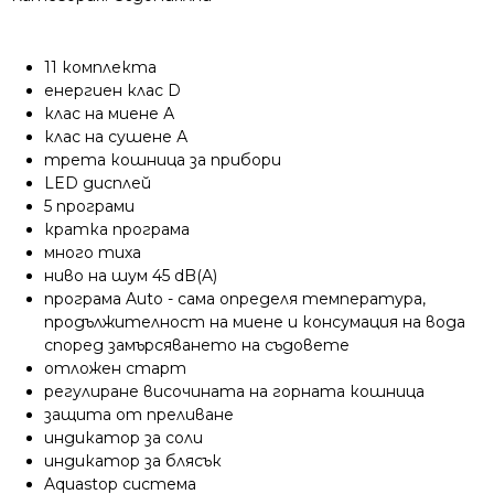
11 комплекта
енергиен клас D
клас на миене А
клас на сушене А
трета кошница за прибори
LED дисплей
5 програми
кратка програма
много тиха
ниво на шум 45
dB(A)
програма Auto - сама определя температура,
продължителност на миене и консумация на вода
според замърсяването на съдовете
отложен старт
регулиране височината на горната кошница
защита от преливане
индикатор за соли
индикатор за блясък
Aquastop система