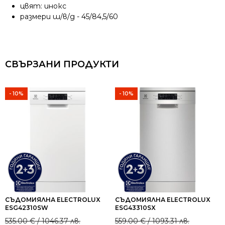
цвят: инокс
размери ш/в/д - 45/84,5/60
СВЪРЗАНИ ПРОДУКТИ
- 10%
- 10%
СЪДОМИЯЛНА ELECTROLUX
СЪДОМИЯЛНА ELECTROLUX
ESG42310SW
ESG43310SX
Original
Current
Original
Current
535.00
€
/ 1046.37 лв.
559.00
€
/ 1093.31 лв.