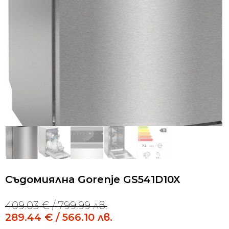
Съдомиялна Gorenje GS541D10X
409.03
€
/ 799.99 лв.
Original
Current
price
price
289.44
€
/ 566.10 лв.
was:
is: