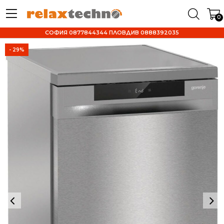
0
СОФИЯ 0877844344 ПЛОВДИВ 0888392035
- 29%