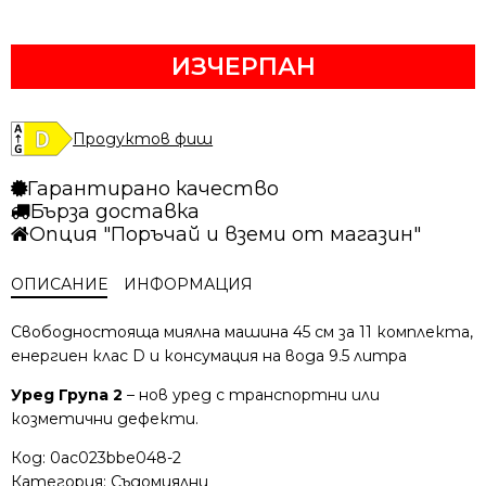
409.03 €
289.44 €
/
/
ИЗЧЕРПАН
799.99 лв..
566.10 лв..
Продуктов фиш
Гарантирано качество
Бърза доставка
Опция "Поръчай и вземи от магазин"
ОПИСАНИЕ
ИНФОРМАЦИЯ
Свободностояща миялна машина 45 см за 11 комплекта,
енергиен клас D и консумация на вода 9.5 литра
Уред Група 2
– нов уред с транспортни или
козметични дефекти.
Код:
0ac023bbe048-2
Категория:
Съдомиялни