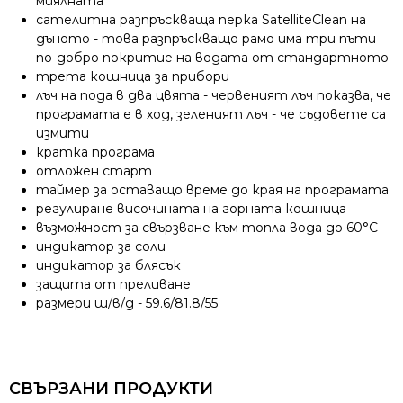
миялната
сателитна разпръскваща перка SatelliteClean на
дъното - това разпръскващо рамо има три пъти
по-добро покритие на водата от стандартното
трета кошница за прибори
лъч на пода в два цвята - червеният лъч показва, че
програмата е в ход, зеленият лъч - че съдовете са
измити
кратка програма
отложен старт
таймер за оставащо време до края на програмата
регулиране височината на горната кошница
възможност за свързване към топла вода до 60°C
индикатор за соли
индикатор за блясък
защита от преливане
размери ш/в/д - 59.6/81.8/55
СВЪРЗАНИ ПРОДУКТИ