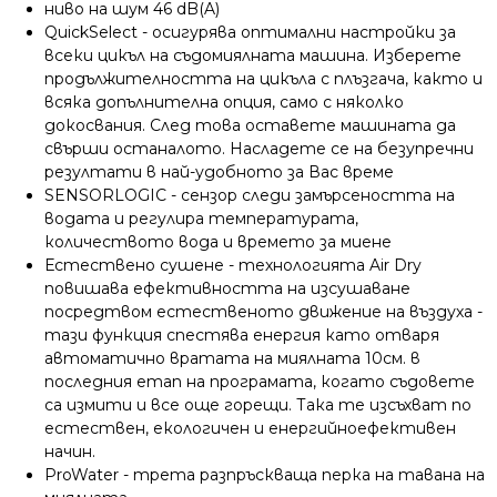
ниво на шум 46
dB(A)
QuickSelect - осигурява оптимални настройки за
всеки цикъл на съдомиялната машина. Изберете
продължителността на цикъла с плъзгача, както и
всяка допълнителна опция, само с няколко
докосвания. След това оставете машината да
свърши останалото. Насладете се на безупречни
резултати в най-удобното за Вас време
SENSORLOGIC - сензор следи замърсеността на
водата и регулира температурата,
количеството вода и времето за миене
Естествено сушене - технологията Air Dry
повишава ефективността на изсушаване
посредтвом естественото движение на въздуха -
тази функция спестява енергия като отваря
автоматично вратата на миялната 10см. в
последния етап на програмата, когато съдовете
са измити и все още горещи. Така те изсъхват по
естествен, екологичен и енергийноефективен
начин.
ProWater - трета разпръскваща перка на тавана на