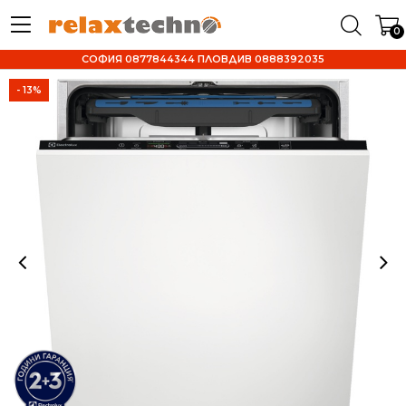
0
СОФИЯ 0877844344 ПЛОВДИВ 0888392035
- 13%