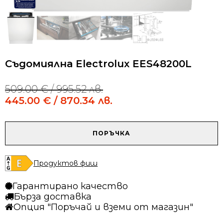
Съдомиялна Electrolux EES48200L
509.00
€
/ 995.52 лв.
Original
Current
price
price
445.00
€
/ 870.34 лв.
was:
is:
509.00 €
445.00 €
/
/
количество
ПОРЪЧКА
995.52 лв..
870.34 лв..
за
Съдомиялна
Electrolux
Продуктов фиш
EES48200L
Гарантирано качество
Бърза доставка
Опция "Поръчай и вземи от магазин"