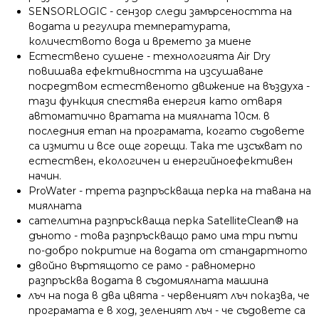
SENSORLOGIC - сензор следи замърсеността на
водата и регулира температурата,
количеството вода и времето за миене
Естествено сушене - технологията Air Dry
повишава ефективността на изсушаване
посредтвом естественото движение на въздуха -
тази функция спестява енергия като отваря
автоматично вратата на миялната 10см. в
последния етап на програмата, когато съдовете
са измити и все още горещи. Така те изсъхват по
естествен, екологичен и енергийноефективен
начин.
ProWater - трета разпръскваща перка на тавана на
миялната
сателитна разпръскваща перка SatelliteClean® на
дъното - това разпръскващо рамо има три пъти
по-добро покритие на водата от стандартното
двойно въртящото се рамо - равномерно
разпръсква водата в съдомиялната машина
лъч на пода в два цвята - червеният лъч показва, че
програмата е в ход, зеленият лъч - че съдовете са