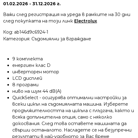
01.02.2026 - 31.12.2026 г.
Важи след регистрация на уреда в рамките на 30 дни
след покупката на този линк
Electrolux
Код:
ab146d9c6924-1
Категория:
Съдомиялни за вграждане
9 комплекта
енергиен клас D
инверторен мотор
LCD дисплей
8 програми
ниво на шум 44
dB(A)
QuickSelect - осигурява оптимални настройки за
всеки цикъл на съдомиялната машина. Изберете
продължителността на цикъла с плъзгача, както и
всяка допълнителна опция, само с няколко
докосвания. След това оставете машината да
свърши останалото. Насладете се на безупречни
резултати в най-удобното за Вас време