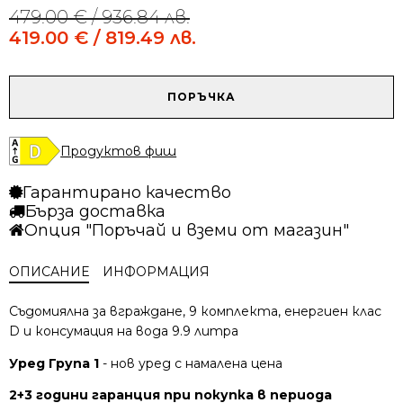
479.00
€
/ 936.84 лв.
Original
Current
price
price
419.00
€
/ 819.49 лв.
was:
is:
479.00 €
419.00 €
/
/
количество
ПОРЪЧКА
936.84 лв..
819.49 лв..
за
Съдомиялна
Electrolux
Продуктов фиш
EEG62310L
Гарантирано качество
Бърза доставка
Опция "Поръчай и вземи от магазин"
ОПИСАНИЕ
ИНФОРМАЦИЯ
Съдомиялна за вграждане, 9 комплекта, енергиен клас
D и консумация на вода 9.9 литра
Уред Група 1
- нов уред с намалена цена
2+3 години гаранция при покупка в периода