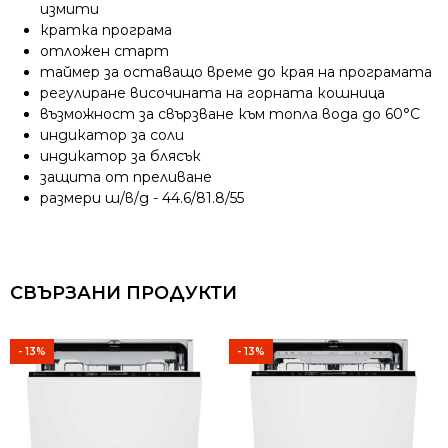
измити
кратка програма
отложен старт
таймер за оставащо време до края на програмата
регулиране височината на горната кошница
възможност за свързване към топла вода до 60°C
индикатор за соли
индикатор за блясък
защита от преливане
размери ш/в/д - 44.6/81.8/55
СВЪРЗАНИ ПРОДУКТИ
- 13%
- 13%