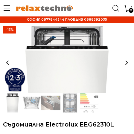
0
СОФИЯ 0877844344 ПЛОВДИВ 0888392035
- 13%
Съдомиялна Electrolux EEG62310L