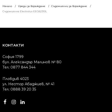
/
/
/
/
Начало
Уреди за вграждане
Съдомиялни за вграждане
1895.20 лв..
1652.68 лв..
1895.20 лв..
1656.59 лв..
Съдомиялна Electrolux EEG62310L
КОНТАКТИ
София 1799
бул. Александър Малинов № 80
Тел: 0877 844 344
Пловдив 4023
ул. Нестор Абаджиев, № 41
Тел: 0888 39 20 35