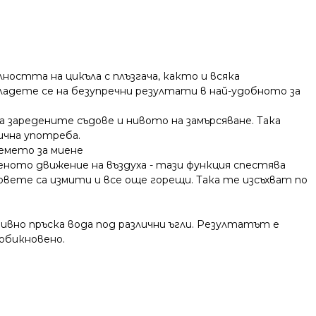
ността на цикъла с плъзгача, както и всяка
ладете се на безупречни резултати в най-удобното за
а заредените съдове и нивото на замърсяване. Така
ична употреба.
емето за миене
ото движение на въздуха - тази функция спестява
вете са измити и все още горещи. Така те изсъхват по
ивно пръска вода под различни ъгли. Резултатът е
обикновено.