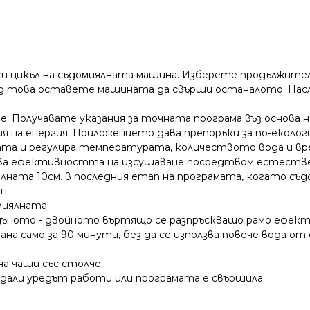
еки цикъл на съдомиялната машина. Изберете продължител
лед това оставете машината да свърши останалото. Нас
е. Получавате указания за точната програма въз основа н
я на енергия. Приложението дава препоръки за по-еколог
ата и регулира температурата, количеството вода и вр
ава ефективността на изсушаване посредтвом естествен
ата 10см. в последния етап на програмата, когато съдо
ин
 миялната
а дъното - двойното въртящо се разпръскващо рамо ефект
 само за 90 минути, без да се използва повече вода от 
 на чаши със столче
а дали уредът работи или програмата е свършила