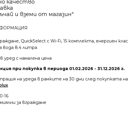
но качество
авка
ъчай и вземи от магазин"
ФОРМАЦИЯ
раждане, QuickSelect с Wi-Fi, 15 комплекта, енергиен клас
а вода 8.4 литра
ов уред с намалена цена
ция при покупка в периода 01.02.2026 - 31.12.2026 г.
трация на уреда в рамките на 30 дни след покупката на
olux
0-16
миялни за вграждане