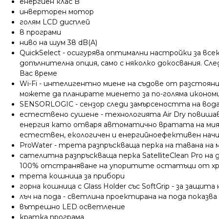
енергиен клас B
инверторен мотор
голям LCD дисплей
8 програми
ниво на шум 38
dB(A)
QuickSelect - осигурява оптимални настройки за вс
допълнителна опция, само с няколко докосвания. С
Вас време
Wi-Fi - интелигентно миене на съдове от разстояни
можете да планирате миенето за по-голяма икономи
SENSORLOGIC - сензор следи замърсеността на вод
естествено сушене - технологията Air Dry повиш
енергия като отваря автоматично вратата на миялн
естествен, екологичен и енергийноефективен нач
ProWater - трета разпръскваща перка на тавана на
сателитна разпръскваща перка SatelliteClean Pro н
100% отстраняване на упоритите остатъци от храна
трета кошница за прибори
горна кошница с Glass Holder със SoftGrip - за защита
лъч на пода - светлина проектирана на пода показв
вътрешно LED осветление
кратка програма