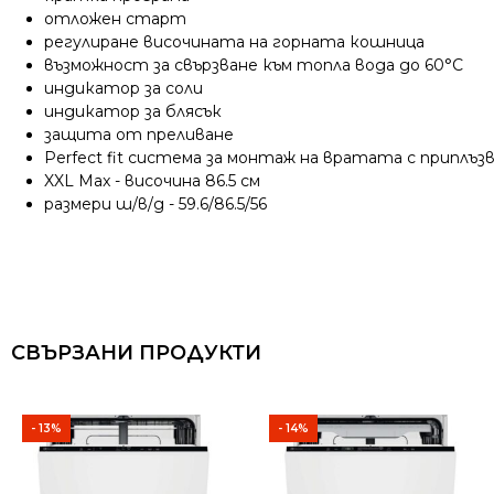
отложен старт
регулиране височината на горната кошница
възможност за свързване към топла вода до 60°C
индикатор за соли
индикатор за блясък
защита от преливане
Perfect fit система за монтаж на вратата с приплъз
XXL Max - височина 86.5 см
размери ш/в/д - 59.6/86.5/56
СВЪРЗАНИ ПРОДУКТИ
- 13%
- 14%