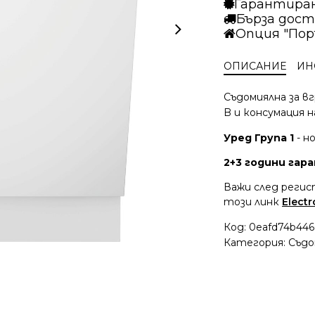
Гарантира
Бърза дост
Опция "Пор
ОПИСАНИЕ
ИН
Съдомиялна за вг
B и консумация н
Уред Група 1
- н
2+3 години гаран
Важи след регис
този линк
Electr
Код:
0eafd74b446
Категория:
Съдо