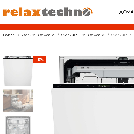
ДОМА
Начало
Уреди за вграждане
Съдомиялни за вграждане
Съдомиялна El
- 13%