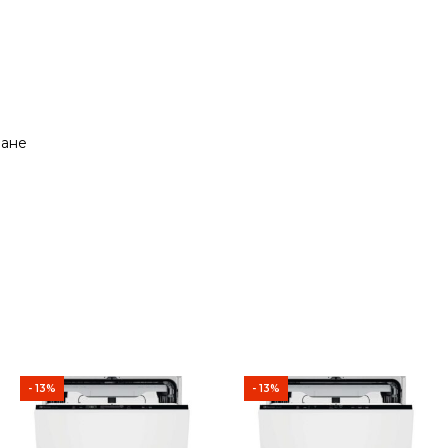
ване
- 13%
- 13%