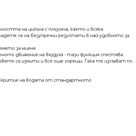
ността на цикъла с плъзгача, както и всяка
ладете се на безупречни резултати в най-удобното за
емето за миене
ото движение на въздуха - тази функция спестява
вете са измити и все още горещи. Така те изсъхват по
о покритие на водата от стандартното