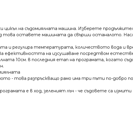
еки цикъл на съдомиялната машина. Изберете продължител
лед това оставете машината да свърши останалото. Нас
ата и регулира температурата, количеството вода и вр
ава ефективността на изсушаване посредтвом естествен
ата 10см. в последния етап на програмата, когато съдо
н.
 миялната
 дъното - това разпръскващо рамо има три пъти по-добр
 програмата е в ход, зеленият лъч - че съдовете са измити