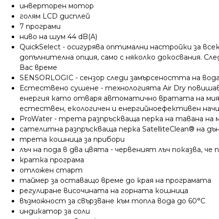
инверторен мотор
голям LCD дисплей
7 програми
ниво на шум 44
dB(A)
QuickSelect - осигурява оптимални настройки за вс
допълнителна опция, само с няколко докосвания. С
Вас време
SENSORLOGIC - сензор следи замърсеността на вод
Естествено сушене - технологията Air Dry повиш
енергия като отваря автоматично вратата на миялн
естествен, екологичен и енергийноефективен начи
ProWater - трета разпръскваща перка на тавана на
сателитна разпръскваща перка SatelliteClean® на
трета кошница за прибори
лъч на пода в два цвята - червеният лъч показва, че
кратка програма
отложен старт
таймер за оставащо време до края на програмата
регулиране височината на горната кошница
възможност за свързване към топла вода до 60°C
индикатор за соли