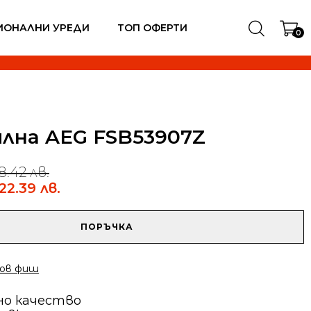
ИОНАЛНИ УРЕДИ
ТОП ОФЕРТИ
0
лна AEG FSB53907Z
8.42 лв.
22.39 лв.
ПОРЪЧКА
ов фиш
но качество