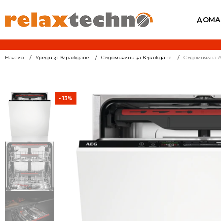
ДОМА
Начало
Уреди за вграждане
Съдомиялни за вграждане
Съдомиялна A
- 13%