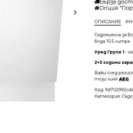
Бърза дост
Опция "Пор
ОПИСАНИЕ
ИН
Съдомиялна за вг
вода 10.5 литра
Уред Група 1
- н
2+3 години гаран
Важи след регис
този линк
AEG
Код:
9d702992cd
Категория:
Съдо