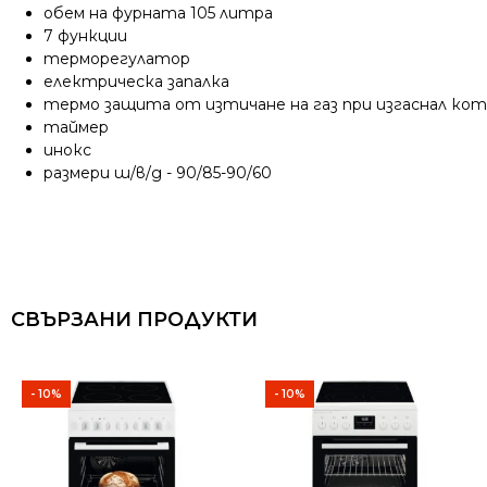
обем на фурната 105 литра
7 функции
терморегулатор
електрическа запалка
термо защита от изтичане на газ при изгаснал ко
таймер
инокс
размери ш/в/д - 90/85-90/60
СВЪРЗАНИ ПРОДУКТИ
- 10%
- 10%