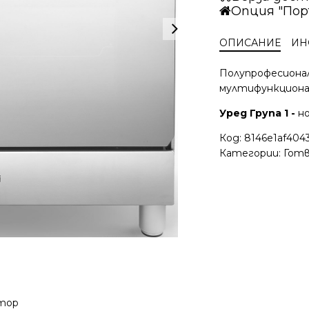
Опция "Пор
BO683ME/L
ОПИСАНИЕ
ИН
Полупрофесионал
мултифункциона
Уред Група 1 -
но
Код:
8146e1af4043-
Категории:
Готв
атор