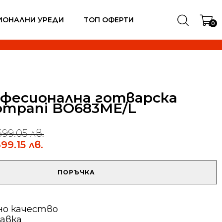
ИОНАЛНИ УРЕДИ
ТОП ОФЕРТИ
0
фесионална готварска
ompani BO683ME/L
699.05 лв.
699.15 лв.
ПОРЪЧКА
а
но качество
авка