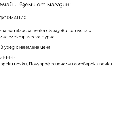
ъчай и вземи от магазин"
ФОРМАЦИЯ
на готварска печка с 5 газови котлона и
лна електрическа фурна
в уред с намалена цена.
1-1-1-1-1
арски печки
,
Полупрофесионални готварски печки