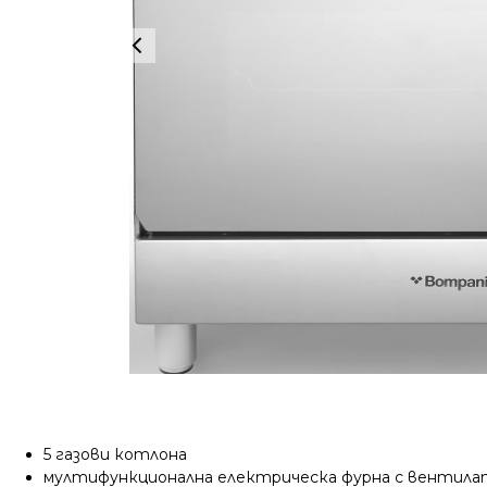
5 газови котлона
мултифункционална електрическа фурна с вентил