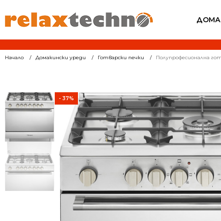
ДОМА
Начало
Домакински уреди
Готварски печки
Полупрофесионална гот
- 37%