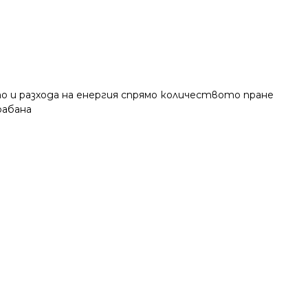
 и разхода на енергия спрямо количеството пране
рабана