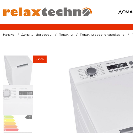
ДОМА
Начало
Домакински уреди
Перални
Перални с горно зареждане
- 25%