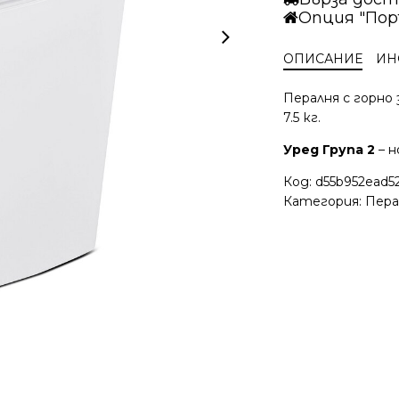
Опция "Пор
ОПИСАНИЕ
ИН
Пералня с горно
7.5 кг.
Уред Група 2
– н
Код:
d55b952ead52
Категория:
Пера