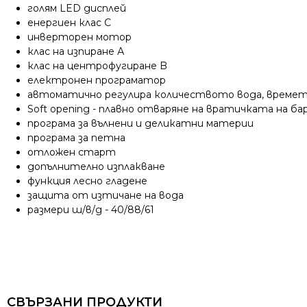
голям LED дисплей
енергиен клас C
инверторен мотор
клас на изпиране А
клас на центрофугиране B
електронен програматор
автоматично регулира количеството вода, времето
Soft opening - плавно отваряне на вратичката на ба
програма за вълнени и деликатни материи
програма за петна
отложен старт
допълнително изплакване
функция лесно гладене
защита от изтичане на вода
размери ш/в/д - 40/88/61
СВЪРЗАНИ ПРОДУКТИ