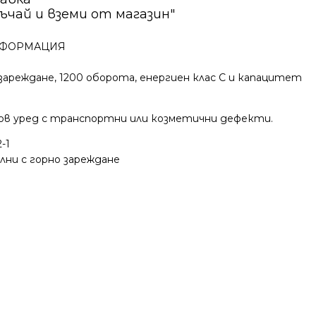
ъчай и вземи от магазин"
ФОРМАЦИЯ
 зареждане, 1200 оборота, енергиен клас C и капацитет
ов уред с транспортни или козметични дефекти.
-1
лни с горно зареждане