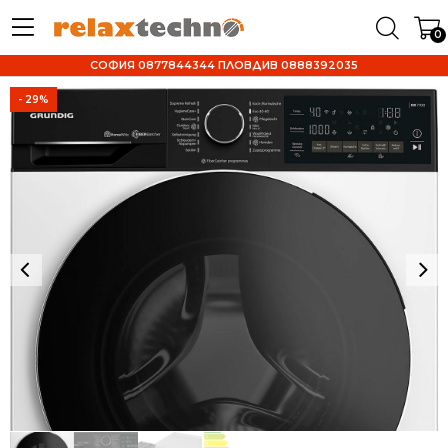
0
СОФИЯ 0877844344 ПЛОВДИВ 0888392035
- 29%