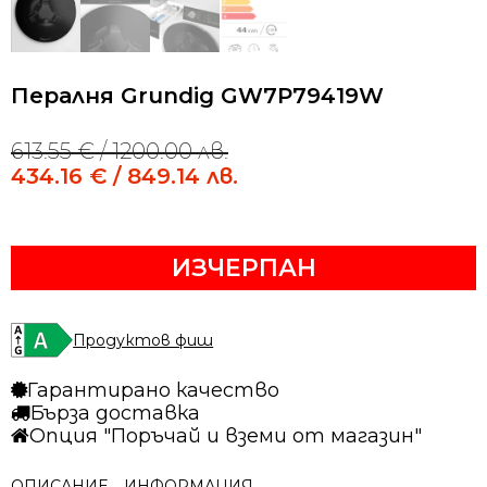
Пералня Grundig GW7P79419W
613.55
€
/ 1200.00 лв.
Original
Current
price
price
434.16
€
/ 849.14 лв.
was:
is:
613.55 €
434.16 €
/
/
ИЗЧЕРПАН
1200.00 лв..
849.14 лв..
Продуктов фиш
Гарантирано качество
Бърза доставка
Опция "Поръчай и вземи от магазин"
ОПИСАНИЕ
ИНФОРМАЦИЯ