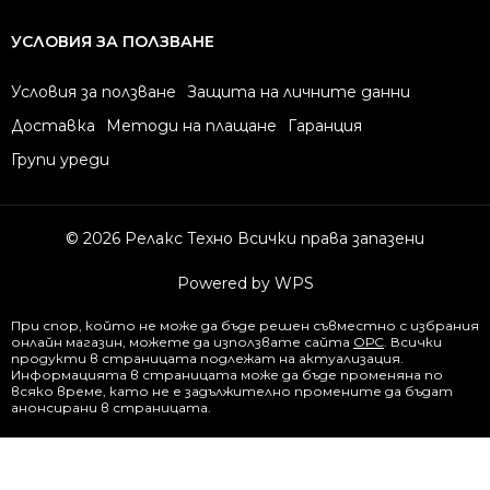
УСЛОВИЯ ЗА ПОЛЗВАНЕ
Условия за ползване
Защита на личните данни
Доставка
Методи на плащане
Гаранция
Групи уреди
© 2026 Релакс Техно Всички права запазени
Powered by WPS
При спор, който не може да бъде решен съвместно с избрания
онлайн магазин, можете да използвате сайта
ОРС
. Всички
продукти в страницата подлежат на актуализация.
Информацията в страницата може да бъде променяна по
всяко време, като не е задължително промените да бъдат
анонсирани в страницата.