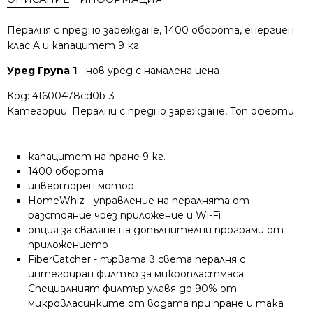
Пералня с предно зареждане, 1400 оборота, енергиен
клас A и капацитет 9 кг.
Уред Група 1
- нов уред с намалена цена
Код:
4f600478cd0b-3
Категории:
Перални с предно зареждане
,
Топ оферти
капацитет на пране 9 кг.
1400 оборота
инверторен мотор
HomeWhiz - управление на пералнята от
разстояние чрез приложение и Wi-Fi
опция за сваляне на допълнителни програми от
приложението
FiberCatcher - първата в света пералня с
интегриран филтър за микропластмаса.
Специалният филтър улавя до 90% от
микровласинките от водата при пране и така