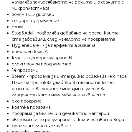
намалява замърсяването на реките и океаните с
микропластмаса.
голям LCD дисплей
сензорно управление
тиха
Stop&Add - позволява добавяне на дрехи, които
сте забравили, след началото на програмата
HygieneCare+ - за перфектна хигиена
енергиен клас A
клас на центрофугиране B
електронен програматор
14 програми
Steam - програма за интензивно освежаване с пара.
Парата прониква дълбоко в тъканите като
отстранява лошите миризми и улеснява
гладенето като намалява намачкването.
еко програма
кратка програма
програма за вълнени и деликатни материи
автоматично регулиране на количеството вода
допълнително изплакване