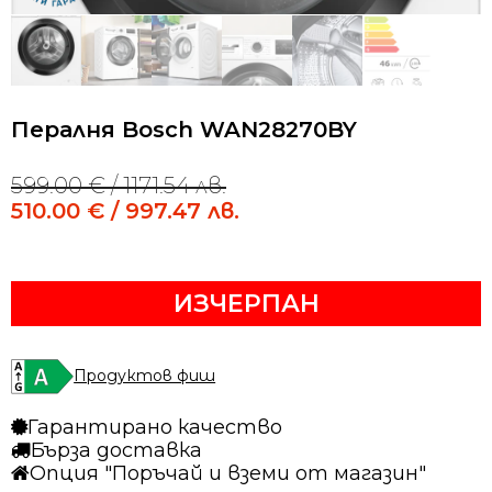
Пералня Bosch WAN28270BY
599.00
€
/ 1171.54 лв.
Original
Current
price
price
510.00
€
/ 997.47 лв.
was:
is:
599.00 €
510.00 €
/
/
ИЗЧЕРПАН
1171.54 лв..
997.47 лв..
Продуктов фиш
Гарантирано качество
Бърза доставка
Опция "Поръчай и вземи от магазин"