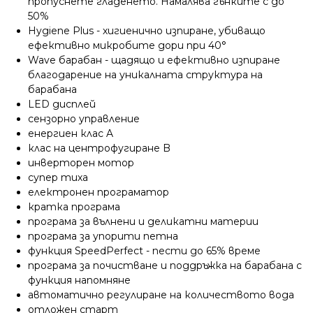
пропуснете гладенето. Намалява гънките с до
50%
Hygiene Plus - хигиенично изпиране, убиващо
ефективно микробите дори при 40°
Wave барабан - щадящо и ефективно изпиране
благодарение на уникалната структура на
барабана
LED дисплей
сензорно управление
енергиен клас A
клас на центрофугиране B
инверторен мотор
супер тиха
електронен програматор
кратка програма
програма за вълнени и деликатни материи
програма за упорити петна
функция SpeedPerfect - пести до 65% време
програма за почистване и поддръжка на барабана с
функция напомняне
автоматично регулиране на количеството вода
отложен старт