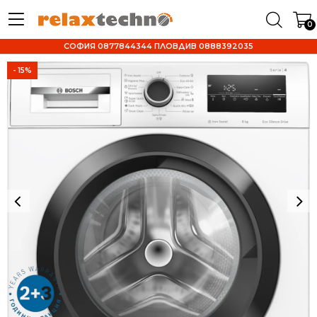
0
СОФИЯ 0877844344 ПЛОВДИВ 0888392035
- 15%