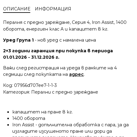
ОПИСАНИЕ
ИНФОРМАЦИЯ
Пералня с предно зареждане, Серия 4, Iron Assist, 1400
оборота, енергиен клас A и капацитет 8 кг.
Уред Група 1
- нов уред с намалена цена
2+3 години гаранция при покупка в периода
01.01.2026 - 31.12.2026 г.
Важи след регистрация на уреда в рамките на 4
седмици след покупката на
адрес
.
Код:
07956d707ee7-1-1-3
Категория:
Перални с предно зареждане
капацитет на пране 8 кг.
1400 оборота
Iron Assist - допълнителна обработка с пара, за да
изгладите изсушеното пране или дори да