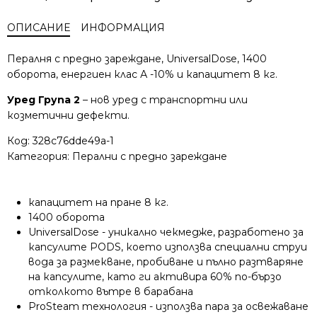
ОПИСАНИЕ
ИНФОРМАЦИЯ
Пералня с предно зареждане, UniversalDose, 1400
оборота, енергиен клас А -10% и капацитет 8 кг.
Уред Група 2
– нов уред с транспортни или
козметични дефекти.
Код:
328c76dde49a-1
Категория:
Перални с предно зареждане
капацитет на пране 8 кг.
1400 оборота
UniversalDose - уникално чекмедже, разработено за
капсулите PODS, което използва специални струи
вода за размекване, пробиване и пълно разтваряне
на капсулите, като ги активира 60% по-бързо
отколкото вътре в барабана
ProSteam технология - използва пара за освежаване