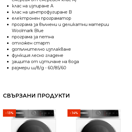
клас на изпиране А
клас на центрофугиране B
електронен програматор
програма за вълнени и деликатни материи
Woolmark Blue
програма за петна
отложен старт
допълнително изплакване
функция лесно гладене
защита от изтичане на вода
размери ш/в/д - 60/85/60
СВЪРЗАНИ ПРОДУКТИ
- 13%
- 14%