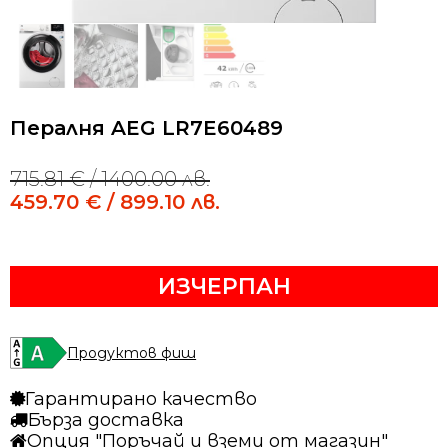
Пералня AEG LR7E60489
715.81
€
/ 1400.00 лв.
Original
Current
price
price
459.70
€
/ 899.10 лв.
was:
is:
715.81 €
459.70 €
/
/
ИЗЧЕРПАН
1400.00 лв..
899.10 лв..
Продуктов фиш
Гарантирано качество
Бърза доставка
Опция "Поръчай и вземи от магазин"