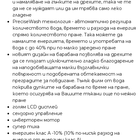
и намаляване на гънките на дрехите, така че те
да не се нуждаят или да им трябва само леко
гладене
PreciseWash технология - автоматично регулира
количеството вода, времето и разхода на енергия
спрямо количеството пране. Така можете да
намалите енергията, времето и употребата на
вода с до 40% при по-малко заредено пране
новият дизайн на барабана позволява на дрехите
да се плъзгат изключително гладко благодарение
на наподобяващата малки възглавнички
повърхност и подобрената обтекаемост на
преградите за повдигане. Тънък филм от вода
покрива дупките на барабана по време на пране,
което осигурява на Вашите тъкани още по-нежно
пране
голям LCD дисплей
сензорно управление
инверторен мотор
супер тиха
енергиен клас А -10% (10% по-нисък разход на
енергия от енергиен клас А)