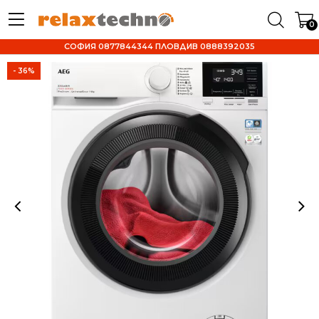
0
СОФИЯ 0877844344 ПЛОВДИВ 0888392035
- 36%