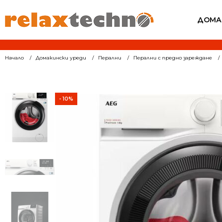
ДОМА
Начало
Домакински уреди
Перални
Перални с предно зареждане
- 10%