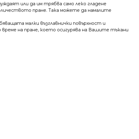
 нуждаят или да им трябва само леко гладене
количеството пране. Така можете да намалите
обяващата малки възглавнички повърхност и
 време на пране, което осигурява на Вашите тъкани