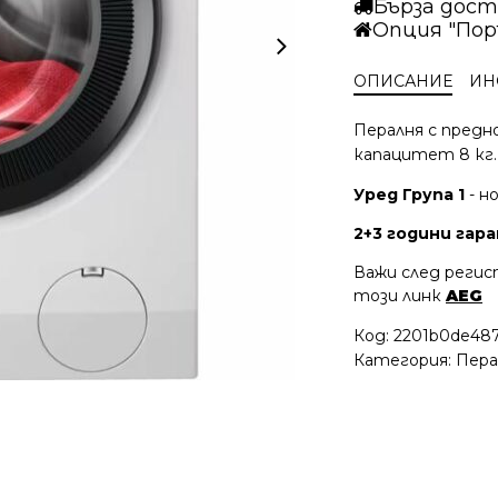
Бърза дост
Опция "Пор
ОПИСАНИЕ
ИН
Пералня с предно
капацитет 8 кг.
Уред Група 1
- н
2+3 години гаран
Важи след регис
този линк
AEG
Код:
2201b0de487
Категория:
Пера