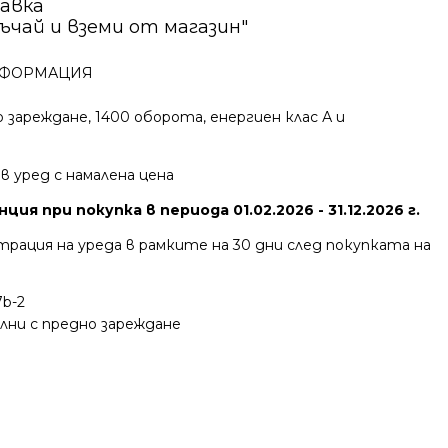
авка
ъчай и вземи от магазин"
ФОРМАЦИЯ
 зареждане, 1400 оборота, енергиен клас А и
ов уред с намалена цена
ция при покупка в периода 01.02.2026 - 31.12.2026 г.
трация на уреда в рамките на 30 дни след покупката на
b-2
лни с предно зареждане