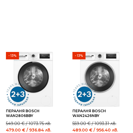
- 13%
- 13%
ПЕРАЛНЯ BOSCH
ПЕРАЛНЯ BOSCH
WAN2806BBY
WAN2426NBY
Original
Current
Original
Current
549.00
€
/ 1073.75 лв.
559.00
€
/ 1093.31 лв.
price
price
price
price
479.00
€
/ 936.84 лв.
489.00
€
/ 956.40 лв.