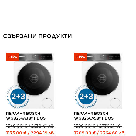
СВЪРЗАНИ ПРОДУКТИ
- 13%
- 14%
ПЕРАЛНЯ BOSCH
ПЕРАЛНЯ BOSCH
WGB254A3BY I-DOS
WGB266A5BY I-DOS
Original
Current
Original
Current
1349.00
€
/ 2638.41 лв.
1399.00
€
/ 2736.21 лв.
price
price
price
price
1173.00
€
/ 2294.19 лв.
1209.00
€
/ 2364.60 лв.