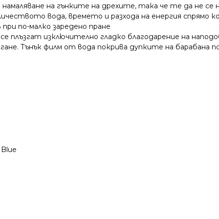
и намаляване на гънките на дрехите, така че те да не се
личеството вода, времето и разхода на енергия спрямо 
 при по-малко заредено пране
а се плъзгат изключително гладко благодарение на напод
не. Тънък филм от вода покрива дупките на барабана по
 Blue