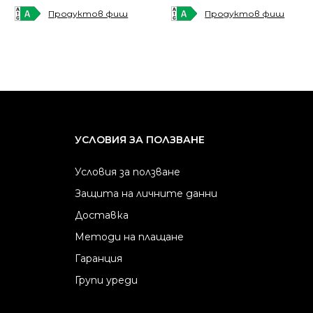
was:
is:
was:
is:
Продуктов фиш
Продуктов фиш
549.00 €
479.00 €
559.00 €
489.00 €
/
/
/
/
1073.75 лв..
936.84 лв..
1093.31 лв..
956.40 лв..
УСЛОВИЯ ЗА ПОЛЗВАНЕ
Условия за ползване
Защита на личните данни
Доставка
Методи на плащане
Гаранция
Групи уреди