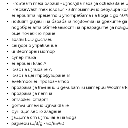
ProSteam технология - използва пара за освежаване 
PreciseWash технология - автоматично регулира ко
енергията, времето и употребата на вода с до 40%
новият дизайн на барабана позволява на дрехите д
подобрената обтекаемост на преградите за повдига
още по-нежно пране
голям LCD дисплей
сензорно управление
инверторен мотор
супер тиха
енергиен клас А
клас на изпиране А
клас на центрофугиране B
електронен програматор
програма за вълнени и деликатни материи Woolmark
програма за петна
отложен старт
допълнително изплакване
функция лесно гладене
защита от изтичане на вода
размери ш/в/д - 60/85/60