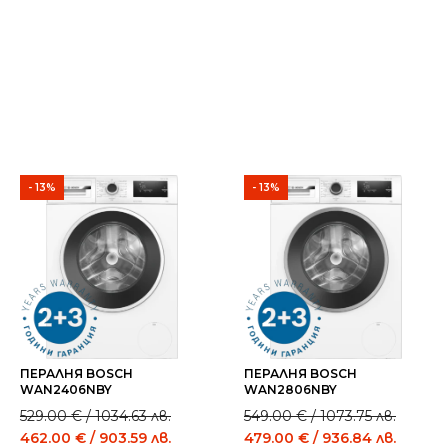
- 13%
- 13%
ПЕРАЛНЯ BOSCH
ПЕРАЛНЯ BOSCH
WAN2406NBY
WAN2806NBY
Original
Current
Original
Current
529.00
€
/ 1034.63 лв.
549.00
€
/ 1073.75 лв.
price
price
price
price
462.00
€
/ 903.59 лв.
479.00
€
/ 936.84 лв.