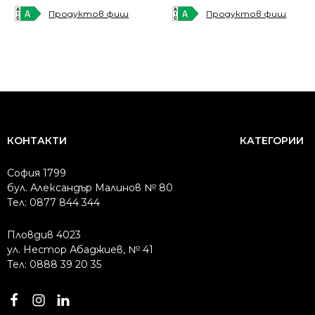
was:
is:
was:
is:
Продуктов фиш
Продуктов фиш
1349.00 €
1173.00 €
1399.00 €
1209.00 €
/
/
/
/
2638.41 лв..
2294.19 лв..
2736.21 лв..
2364.60 лв..
КОНТАКТИ
КАТЕГОРИИ
София 1799
бул. Александър Малинов № 80
Тел: 0877 844 344
Пловдив 4023
ул. Нестор Абаджиев, № 41
Тел: 0888 39 20 35