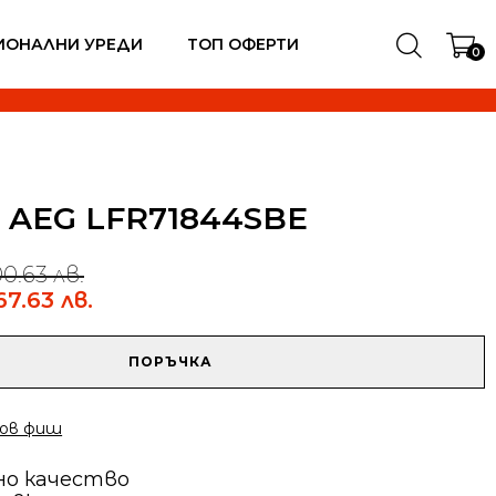
ИОНАЛНИ УРЕДИ
ТОП ОФЕРТИ
0
 AEG LFR71844SBE
00.63 лв.
67.63 лв.
ПОРЪЧКА
ов фиш
но качество