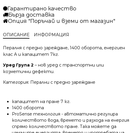
Гарантирано качество
Бърза доставка
Опция "Поръчай и вземи от магазин"
ОПИСАНИЕ
ИНФОРМАЦИЯ
Пералня с предно зареждане, 1400 оборота, енергиен
клас А и капацитет 7кг.
Уред Група 2
– нов уред с транспортни или
козметични дефекти.
Категория:
Перални с предно зареждане
капацитет на пране 7 кг.
1400 оборота
ProSense технология - автоматично регулира
количеството вода, времето и разхода на енергия
спрямо количеството пране. Така можете да
намалите енергията, времето и употребата на