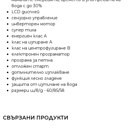
вода с до 30%
LCD дисплей
сензорно управление
инверторен мотор
супер тиха
енергиен клас А
клас на изпиране А
клас на центрофугиране B
електронен програматор
програма за петна
отложен старт
допълнително изплакване
функция лесно гладене
защита от изтичане на вода
размери ш/в/д - 60/85/58
СВЪРЗАНИ ПРОДУКТИ