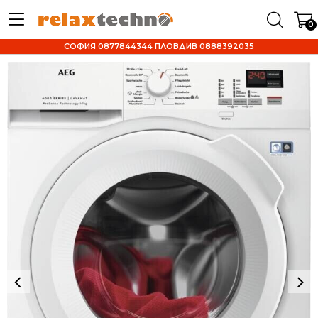
0
СОФИЯ 0877844344 ПЛОВДИВ 0888392035