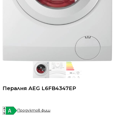
Пералня AEG L6FB4347EP
Продуктов фиш