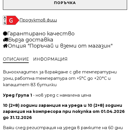
/
/
количество
ПОРЪЧКА
6550.07 лв..
5083.20 лв..
за
Охладител
за
Продуктов фиш
вино
Liebherr
Гарантирано качество
EWTgb
Бърза доставка
3583
Опция "Поръчай и вземи от магазин"
Vinidor
ОПИСАНИЕ
ИНФОРМАЦИЯ
Виноохладител за вграждане с две температурни
зони, работна температура от +5°C до +20°C и
капацитет 83 бутилки
Уред Група 1
- нов уред с намалена цена
10 (2+8) години гаранция на уреда и 10 (2+8) години
гаранция на компресора при покупка от 01.04.2026
до 31.12.2026
Важи след регистрация на уреда в рамките на 60 дни