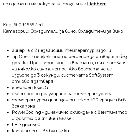
от датата на покупка на този линк
Liebherr
Код:
6b0949697f41
Категории:
Охладители за вино
,
Охладители за вино
винарна с 2 независими температурни зони
Tip Оpen - перфектното решение за отваряне без
дръжка. При натискане на вратата, тя се отваря
на няколко сантиметра. Ако вратата не се
издърпа до 3 секунди, системата SoftSystem
отново я затваря
енергиен клас G
електронно регулиране на температурата
температурен диапазон от +5 до +20 градуса във
всяка зона
PowerCooling - динамично охлаждане с вентилатор
и филтър с активен въглен
LED дисплей
капацитет - 83 бутилки