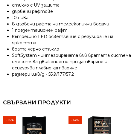
стъкло с UV защита
дървени рафтове
10 нива
8 дървени рафта на телескопични водачи
1 презентационен рафт
вътрешно LED осветление с регулиране на
яркостта
врата черно стъкло
SoftSystem - интегрираната във вратата система
омекотява движението при затваряне и
осигурява плавно затваряне
размери ш/в/д - 55,9/177/57,2
СВЪРЗАНИ ПРОДУКТИ
- 13%
- 14%