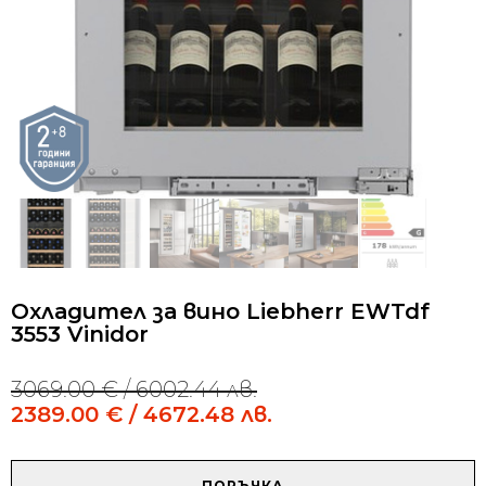
Охладител за вино Liebherr EWTdf
3553 Vinidor
3069.00
€
/ 6002.44 лв.
Original
Current
price
price
2389.00
€
/ 4672.48 лв.
was:
is:
3069.00 €
2389.00 €
/
/
количество
ПОРЪЧКА