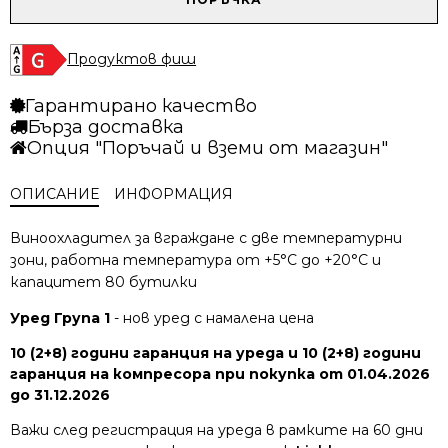
6002.44 лв..
4672.48 лв..
за
Охладител
за
Продуктов фиш
вино
Liebherr
Гарантирано качество
EWTdf
Бърза доставка
3553
Опция "Поръчай и вземи от магазин"
Vinidor
ОПИСАНИЕ
ИНФОРМАЦИЯ
Виноохладител за вграждане с две температурни
зони, работна температура от +5°C до +20°C и
капацитет 80 бутилки
Уред Група 1
- нов уред с намалена цена
10 (2+8) години гаранция на уреда и 10 (2+8) години
гаранция на компресора при покупка от 01.04.2026
до 31.12.2026
Важи след регистрация на уреда в рамките на 60 дни