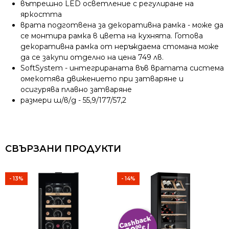
вътрешно LED осветление с регулиране на
яркостта
врата подготвена за декоративна рамка - може да
се монтира рамка в цвета на кухнята. Готова
декоративна рамка от неръждаема стомана може
да се закупи отделно на цена 749 лв.
SoftSystem - интегрираната във вратата система
омекотява движението при затваряне и
осигурява плавно затваряне
размери ш/в/д - 55,9/177/57,2
СВЪРЗАНИ ПРОДУКТИ
- 13%
- 14%