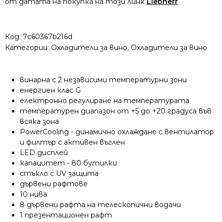
от датата на покупка на този линк
Liebherr
Код:
7c60367b216d
Категории:
Охладители за вино
,
Охладители за вино
винарна с 2 независими температурни зони
енергиен клас G
електронно регулиране на температурата
температурен диапазон от +5 до +20 градуса във
всяка зона
PowerCooling - динамично охлаждане с вентилатор
и филтър с активен въглен
LED дисплей
капацитет - 80 бутилки
стъкло с UV защита
дървени рафтове
10 нива
8 дървени рафта на телескопични водачи
1 презентационен рафт