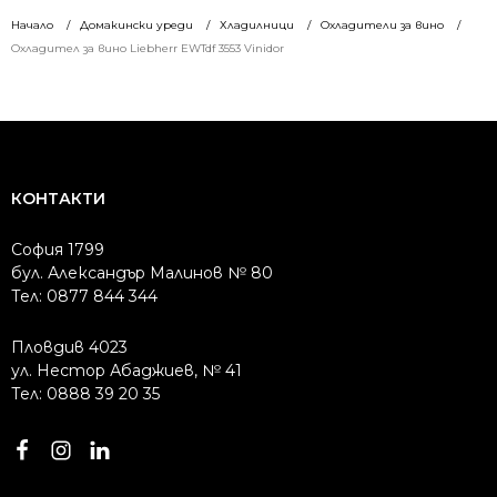
/
/
/
/
Начало
Домакински уреди
Хладилници
Охладители за вино
1895.20 лв..
1648.76 лв..
2794.88 лв..
2431.10 лв..
Охладител за вино Liebherr EWTdf 3553 Vinidor
КОНТАКТИ
София 1799
бул. Александър Малинов № 80
Тел: 0877 844 344
Пловдив 4023
ул. Нестор Абаджиев, № 41
Тел: 0888 39 20 35