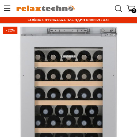
0
СОФИЯ 0877844344 ПЛОВДИВ 0888392035
- 22%