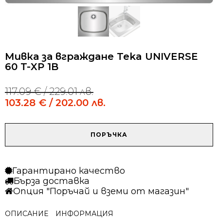
Мивка за вграждане Teka UNIVERSE
60 T-XP 1B
117.09
€
/ 229.01 лв.
Original
Current
price
price
103.28
€
/ 202.00 лв.
was:
is:
117.09 €
103.28 €
/
/
количество
ПОРЪЧКА
229.01 лв..
202.00 лв..
за
Мивка
за
Гарантирано качество
вграждане
Бърза доставка
Teka
Опция "Поръчай и вземи от магазин"
UNIVERSE
60
ОПИСАНИЕ
ИНФОРМАЦИЯ
T-