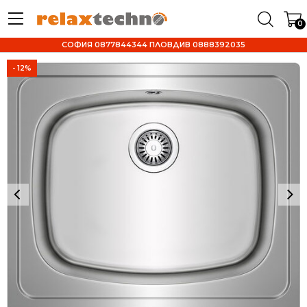
0
СОФИЯ 0877844344 ПЛОВДИВ 0888392035
- 12%