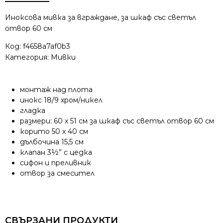
XP
1B
Иноксова мивка за вграждане, за шкаф със светъл
отвор 60 см
Код:
f4658a7af0b3
Категория:
Мивки
монтаж над плота
инокс 18/9 хром/никел
гладка
размери: 60 х 51 см за шкаф със светъл отвор 60 см
корито 50 х 40 см
дълбочина 15,5 см
клапан 3½” с цедка
сифон и преливник
отвор за смесител
СВЪРЗАНИ ПРОДУКТИ