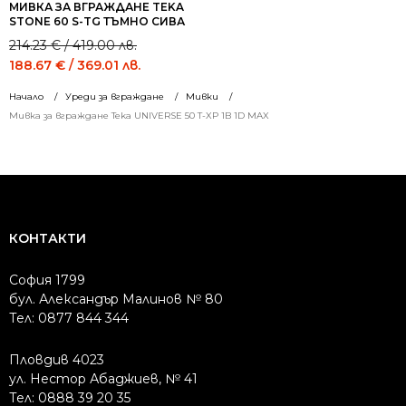
МИВКА ЗА ВГРАЖДАНЕ TEKA
STONE 60 S-TG ТЪМНО СИВА
Original
Current
214.23
€
/ 419.00 лв.
price
price
188.67
€
/ 369.01 лв.
was:
is:
Начало
Уреди за вграждане
Мивки
214.23 €
188.67 €
Мивка за вграждане Teka UNIVERSE 50 T-XP 1B 1D MAX
/
/
419.00 лв..
369.01 лв..
КОНТАКТИ
София 1799
бул. Александър Малинов № 80
Тел: 0877 844 344
Пловдив 4023
ул. Нестор Абаджиев, № 41
Тел: 0888 39 20 35