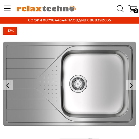
0
СОФИЯ 0877844344 ПЛОВДИВ 0888392035
- 12%