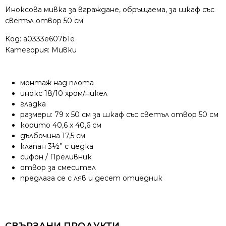
1B
Иноксова мивка за вграждане, обръщаема, за шкаф със
1D
светъл отвор 50 см
MAX
Код:
a0333e607b1e
Категория:
Мивки
монтаж над плота
инокс 18/10 хром/никел
гладка
размери: 79 х 50 см за шкаф със светъл отвор 50 см
корито 40,6 х 40,6 см
дълбочина 17,5 см
клапан 3½” с цедка
сифон / Преливник
отвор за смесител
предлага се с ляв и десет отцедник
СВЪРЗАНИ ПРОДУКТИ