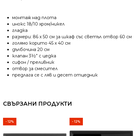
монтаж над плота
инокс 18/10 хром/никел
гладка
размери: 86 х 50 см за шкаф със светъл отвор 60 см
голямо корито 45 х 40 см
дълбочина 20 см
клапан 3½” с цедка
сифон / преливник
отвор за смесител
предлага се с ляв и десет отцедник
СВЪРЗАНИ ПРОДУКТИ
- 12%
- 12%