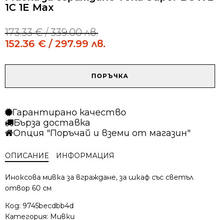
1C 1E Max
173.33
€
/ 339.00 лв.
Original
Current
price
price
152.36
€
/ 297.99 лв.
was:
is:
173.33 €
152.36 €
/
/
количество
ПОРЪЧКА
339.00 лв..
297.99 лв..
за
Мивка
за
Гарантирано качество
вграждане
Бърза доставка
Teka
Опция "Поръчай и вземи от магазин"
Super
BOWL
ОПИСАНИЕ
ИНФОРМАЦИЯ
1C
1E
Max
Иноксова мивка за вграждане, за шкаф със светъл
отвор 60 см
Код:
9745becdbb4d
Категория:
Мивки