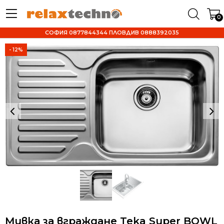
0
СОФИЯ 0877844344 ПЛОВДИВ 0888392035
- 12%
Мивка за вграждане Teka Super BOWL