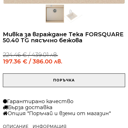
Мивка за вграждане Teka FORSQUARE
50.40 TG пясъчно бежова
224.46
€
/ 439.01 лв.
Original
Current
price
price
197.36
€
/ 386.00 лв.
was:
is:
224.46 €
197.36 €
/
/
количество
ПОРЪЧКА
439.01 лв..
386.00 лв..
за
Мивка
за
Гарантирано качество
вграждане
Бърза доставка
Teka
Опция "Поръчай и вземи от магазин"
FORSQUARE
50.40
ОПИСАНИЕ
ИНФОРМАЦИЯ
TG