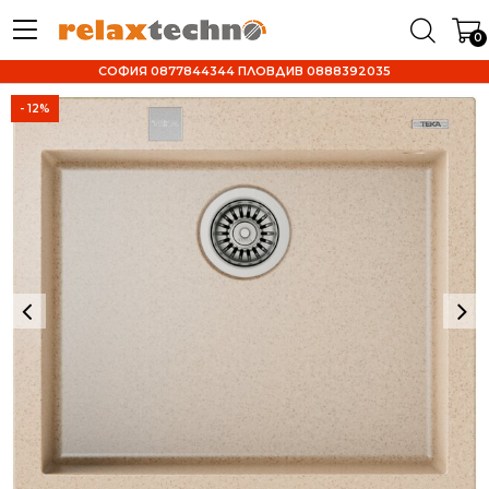
0
СОФИЯ 0877844344 ПЛОВДИВ 0888392035
- 12%