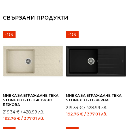
СВЪРЗАНИ ПРОДУКТИ
- 12%
- 12%
МИВКА ЗА ВГРАЖДАНЕ TEKA
МИВКА ЗА ВГРАЖДАНЕ TEKA
STONE 60 L-TG ПЯСЪЧНО
STONE 60 L-TG ЧЕРНА
БЕЖОВА
Original
Current
219.34
€
/ 428.99 лв.
Original
Current
219.34
€
/ 428.99 лв.
price
price
192.76
€
/ 377.01 лв.
price
price
192.76
€
/ 377.01 лв.
was:
is:
was:
is:
219.34 €
192.76 €