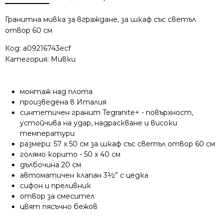
пясъчно
бежова
Гранитна мивка за вграждане, за шкаф със светъл
отвор 60 см
Код:
a09216743ecf
Категория:
Мивки
монтаж над плота
произведена в Италия
синтетичен гранит Tegranite+ - повърхност,
устойчива на удар, надраскване и високи
температури
размери: 57 х 50 см за шкаф със светъл отвор 60 см
голямо корито - 50 х 40 см
дълбочина 20 см
автоматичен клапан 3½” с цедка
сифон и преливник
отвор за смесител
цвят пясъчно бежов