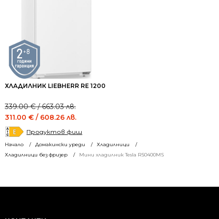
ХЛАДИЛНИК LIEBHERR RE 1200
Original
Current
339.00
€
/ 663.03 лв.
price
price
311.00
€
/ 608.26 лв.
was:
is:
Продуктов фиш
339.00 €
311.00 €
Начало
Домакински уреди
Хладилници
/
/
Хладилници без фризер
Мини хладилник Tesla RS0400MS
663.03 лв..
608.26 лв..