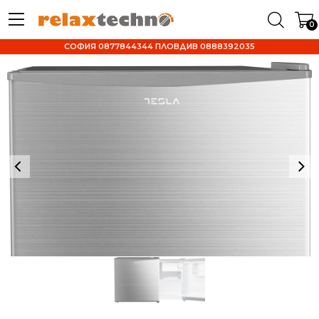
0
СОФИЯ 0877844344 ПЛОВДИВ 0888392035