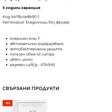
5 години гаранция
Код:
b41f6c4e8b90-1
Категория:
Хладилници без фризер
енергиен клас F
автоматично размразяване
антибактериална защита
полезен обем 43 литра
цвят: инокс
размери ш/в/д - 47/49/45
СВЪРЗАНИ ПРОДУКТИ
- 8%