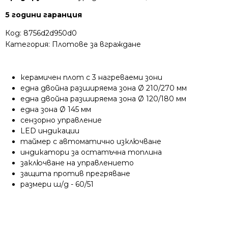
5 години гаранция
Код:
8756d2d950d0
Категория:
Плотове за вграждане
керамичен плот с 3 нагреваеми зони
една двойна разширяема зона Ø 210/270 мм
една двойна разширяема зона Ø 120/180 мм
една зона Ø 145 мм
сензорно управление
LED индикации
таймер с автоматично изключване
индикатори за остатъчна топлина
заключване на управлението
защита против прегряване
размери ш/д - 60/51