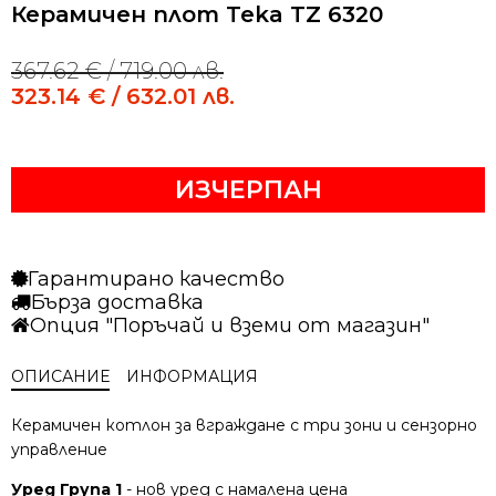
Керамичен плот Teka TZ 6320
367.62
€
/ 719.00 лв.
Original
Current
price
price
323.14
€
/ 632.01 лв.
was:
is:
367.62 €
323.14 €
/
/
ИЗЧЕРПАН
719.00 лв..
632.01 лв..
Гарантирано качество
Бърза доставка
Опция "Поръчай и вземи от магазин"
ОПИСАНИЕ
ИНФОРМАЦИЯ
Керамичен котлон за вграждане с три зони и сензорно
управление
Уред Група 1
- нов уред с намалена цена