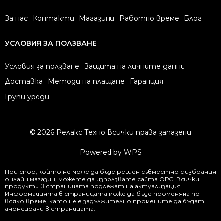
За нас
Контакти
Магазини
Работно време
Блог
УСЛОВИЯ ЗА ПОЛЗВАНЕ
Условия за ползване
Защита на личните данни
Доставка
Методи на плащане
Гаранция
Групи уреди
© 2026 Релакс Техно Всички права запазени
Powered by WPS
При спор, който не може да бъде решен съвместно с избрания
онлайн магазин, можете да използвате сайта
ОРС
. Всички
продукти в страницата подлежат на актуализация.
Информацията в страницата може да бъде променяна по
всяко време, като не е задължително промените да бъдат
анонсирани в страницата.