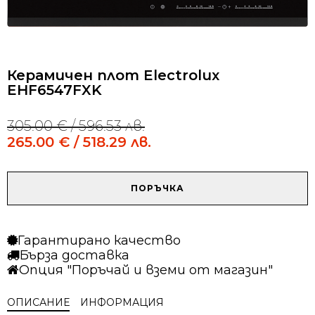
Керамичен плот Electrolux
EHF6547FXK
305.00
€
/ 596.53 лв.
Original
Current
price
price
265.00
€
/ 518.29 лв.
was:
is:
305.00 €
265.00 €
/
/
количество
ПОРЪЧКА
596.53 лв..
518.29 лв..
за
Керамичен
плот
Гарантирано качество
Electrolux
Бърза доставка
EHF6547FXK
Опция "Поръчай и вземи от магазин"
ОПИСАНИЕ
ИНФОРМАЦИЯ