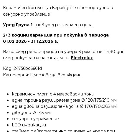
Керамичен котлон за вграждане с четири зони и
сензорно управление
Уред Група 1
- нов уред с намалена цена
2+3 години гаранция при покупка в периода
01.02.2026 - 31.12.2026 г.
Важи след регистрация на уреда в рамките на 30 дни
след покупката на този линк
Electrolux
Код:
24756bc6661d
Категория:
Плотове за вграждане
керамичен плот с 4 нагреваеми зони
една тройна разширяема зона Ø 120/175/210 мм
една двойна разширяема зона Ø 170/170х265 мм
две зони Ø 145 мм
сензорно управление
LED индикации
таймер с автоматично спиране на уреда при