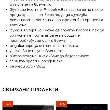
изтичане на времето
Функция EcoTimer ™ прекъсва нагряването малко
преди края на готвенето, за да използва
останалата топлина за по-ефективен процес на
готвене.
функция Stop+Go - може да спрете плота и пак да
го пуснете при запазване на същите
настройки(мощност и време)
индикатори за остатъчна топлина
заключване на управлението
автоматично изключване за безопасност
защита против прегряване
размери ш/д - 59/52
СВЪРЗАНИ ПРОДУКТИ
- 13%
- 13%