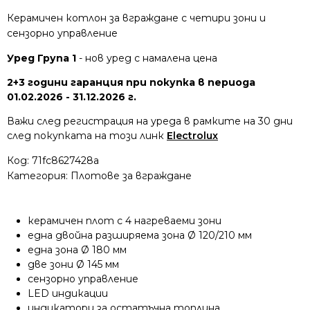
Керамичен котлон за вграждане с четири зони и
сензорно управление
Уред Група 1
- нов уред с намалена цена
2+3 години гаранция при покупка в периода
01.02.2026 - 31.12.2026 г.
Важи след регистрация на уреда в рамките на 30 дни
след покупката на този линк
Electrolux
Код:
71fc8627428a
Категория:
Плотове за вграждане
керамичен плот с 4 нагреваеми зони
една двойна разширяема зона Ø 120/210 мм
една зона Ø 180 мм
две зони Ø 145 мм
сензорно управление
LED индикации
индикатори за остатъчна топлина