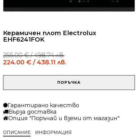
Керамичен плот Electrolux
EHF6241FOK
255.00
€
/ 498.74 лв.
Original
Current
price
price
224.00
€
/ 438.11 лв.
was:
is:
255.00 €
224.00 €
/
/
количество
ПОРЪЧКА
498.74 лв..
438.11 лв..
за
Керамичен
плот
Гарантирано качество
Electrolux
Бърза доставка
EHF6241FOK
Опция "Поръчай и вземи от магазин"
ОПИСАНИЕ
ИНФОРМАЦИЯ