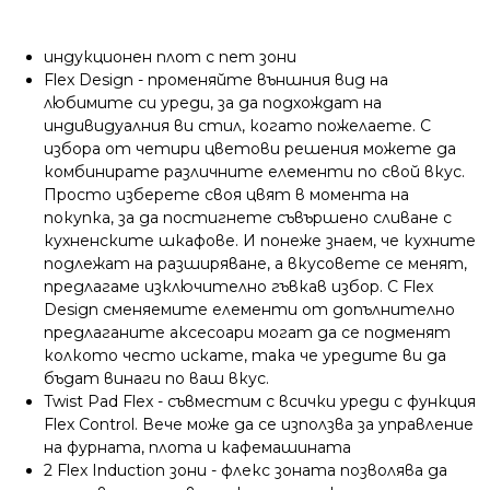
индукционен плот с пет зони
Flex Design - променяйте външния вид на
любимите си уреди, за да подхождат на
индивидуалния ви стил, когато пожелаете. С
избора от четири цветови решения можете да
комбинирате различните елементи по свой вкус.
Просто изберете своя цвят в момента на
покупка, за да постигнете съвършено сливане с
кухненските шкафове. И понеже знаем, че кухните
подлежат на разширяване, а вкусовете се менят,
предлагаме изключително гъвкав избор. С Flex
Design сменяемите елементи от допълнително
предлаганите аксесоари могат да се подменят
колкото често искате, така че уредите ви да
бъдат винаги по ваш вкус.
Twist Pad Flex - съвместим с всички уреди с функция
Flex Control. Вече може да се използва за управление
на фурната, плота и кафемашината
2 Flex Induction зони - флекс зоната позволява да