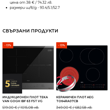
цена от 38 € / 74.32 лв.
размери ш/в/д - 93.4/5.1/52.7
СВЪРЗАНИ ПРОДУКТИ
- 13%
- 13%
ИНДУКЦИОНЕН ПЛОТ TEKA
КЕРАМИЧЕН ПЛОТ AEG
VAN GOGH IBF 63 FST VG
TO64RA07CB
Original
Current
Original
Current
519.00
€
/ 1015.08 лв.
349.00
€
/ 682.58 лв.