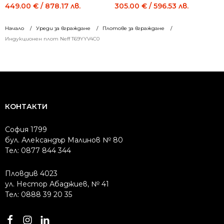
price
price
price
price
449.00
€
/ 878.17 лв.
305.00
€
/ 596.53 лв.
was:
is:
was:
is:
519.00 €
449.00 €
349.00 €
305.00 €
Начало
Уреди за вграждане
Плотове за вграждане
/
/
/
/
Индукционен плот Neff T69YYV4C0
1015.08 лв..
878.17 лв..
682.58 лв..
596.53 лв..
КОНТАКТИ
София 1799
бул. Александър Малинов № 80
Тел: 0877 844 344
Пловдив 4023
ул. Нестор Абаджиев, № 41
Тел: 0888 39 20 35