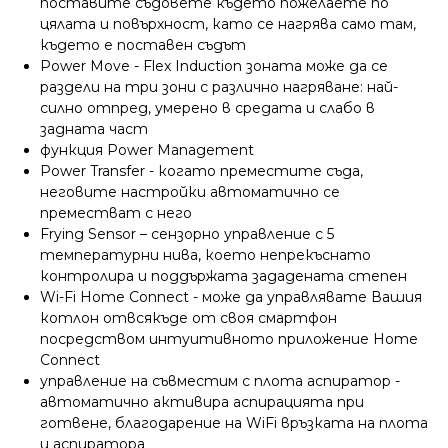
поставите съдовете където пожелаете по
цялата и повърхност, като се нагрява само там,
където е поставен съдът
Power Move - Flex Induction зоната може да се
раздели на три зони с различно нагряване: най-
силно отпред, умерено в средата и слабо в
задната част
функция Power Management
Power Transfer - когато преместите съда,
неговите настройки автоматично се
преместват с него
Frying Sensor – сензорно управление с 5
температурни нива, което непрекъснато
контролира и поддържата зададената степен
Wi-Fi Home Connect - може да управлявате Вашия
котлон отвсякъде от своя смартфон
посредством интуитивното приложение Home
Connect
управление на съвместим с плота аспиратор -
автоматично активира аспирацията при
готвене, благодарение на WiFi връзката на плота
и аспиратора