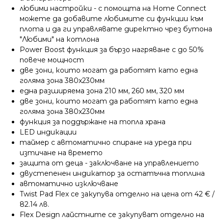
любими настройки - с помощта на Home Connect
можете да добавите любимите си функции към
плота и да ги управлявате директно чрез бутона
"Любими" на котлона
Power Boost функция за бързо нагряване с до 50%
повече мощност
две зони, които могат да работят като една
голяма зона 380x230мм
една разширяема зона 210 мм, 260 мм, 320 мм
две зони, които могат да работят като една
голяма зона 380x230мм
функция за поддържане на топла хранa
LED индикации
таймер с автоматично спиране на уреда при
изтичане на времето
защита от деца - заключване на управлението
двустепенен индикатор за остатъчна топлина
автоматично изключване
Twist Pad Flex се закупува отделно на цена от 42 € /
82.14 лв.
Flex Design лайстните се закупуват отделно на