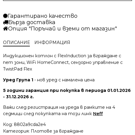
Индукционен
плот
Гарантирано качество
Neff
Бърза доставка
T69YYV4C0
Опция "Поръчай и вземи от магазин"
ОПИСАНИЕ
ИНФОРМАЦИЯ
Индукционен котлон с FlexInduction за вграждане с
пет зони, WiFi HomeConnect, сензорно управление с
TwistPad Flex
Уред Група 1
- нов уред с намалена цена
5 години гаранция при покупка в периода 01.01.2026
- 31.12.2026 г.
Важи след регистрация на уреда в рамките на 4
седмици след покупката на този линк
Neff
Код:
8802a9cda2e4
Категория:
Плотове за вграждане