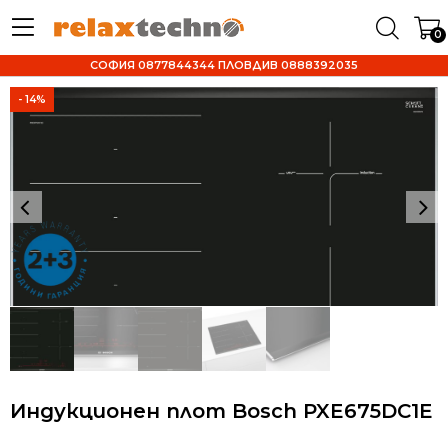
0
СОФИЯ 0877844344 ПЛОВДИВ 0888392035
- 14%
Индукционен плот Bosch PXE675DC1E