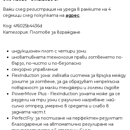
Важи след регистрация на уреда в рамките на 4
седмици след покупката на
адрес
.
Код:
4f6025b4436d
Категория:
Плотове за вграждане
индукционен плот с четири зони
иновативната технология прави готвенето по-
бързо, по-чисто и по-безопасно
сензорно управление
FlexInduction зона: гъвкава система за връзка между
зоните за готвене, за да образуват непрекъсна
повърхност за малки тенджери и големи съдове
PowerMove Plus - FlexInduction зоната може да се
раздели на три зони с различно нагряване: най-
силно отпред, умерено в средата и слабо в
задната част.t
PerfectFry: за постигане на перфектен резултат
благодарение на автоматично регулиране на