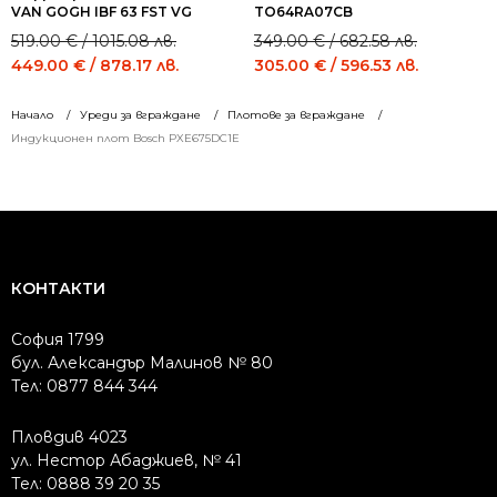
VAN GOGH IBF 63 FST VG
TO64RA07CB
Original
Current
Original
Current
519.00
€
/ 1015.08 лв.
349.00
€
/ 682.58 лв.
price
price
price
price
449.00
€
/ 878.17 лв.
305.00
€
/ 596.53 лв.
was:
is:
was:
is:
519.00 €
449.00 €
349.00 €
305.00 €
Начало
Уреди за вграждане
Плотове за вграждане
/
/
/
/
Индукционен плот Bosch PXE675DC1E
1015.08 лв..
878.17 лв..
682.58 лв..
596.53 лв..
КОНТАКТИ
София 1799
бул. Александър Малинов № 80
Тел: 0877 844 344
Пловдив 4023
ул. Нестор Абаджиев, № 41
Тел: 0888 39 20 35