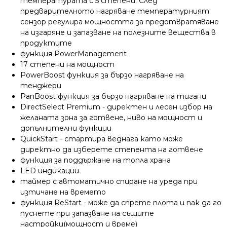
температурата с 5 степени. След
предварителното нагряване температурният
сензор регулира мощността за предотвратяване
на изгаряне и запазване на полезните вещества в
продуктите
функция PowerManagement
17 степени на мощност
PowerBoost функция за бързо нагряване на
тенджери
PanBoost функция за бързо нагряване на тигани
DirectSelect Premium - директен и лесен избор на
желаната зона за готвене, ниво на мощност и
допълнителни функции
QuickStart - стартира веднага като може
директно да изберете степента на готвене
функция за поддържане на топла хранa
LED индикации
таймер с автоматично спиране на уреда при
изтичане на времето
функция ReStart - може да спрете плота и пак да го
пуснете при запазване на същите
настройки(мощност и време)