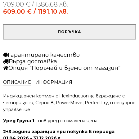
709.00
€
/ 1386.68 лв.
Original
Current
price
price
609.00
€
/ 1191.10 лв.
was:
is:
709.00 €
609.00 €
/
/
количество
ПОРЪЧКА
1386.68 лв..
1191.10 лв..
за
Индукционен
плот
Гарантирано качество
Bosch
Бърза доставка
PXE675DC1E
Опция "Поръчай и вземи от магазин"
ОПИСАНИЕ
ИНФОРМАЦИЯ
Индукционен котлон с FlexInduction за вграждане с
четири зони, Серия 8, PowerMove, PerfectFry, и сензорно
управление
Уред Група 1
- нов уред с намалена цена
2+3 години гаранция при покупка в периода
01.04.2026 - 31.12.2026 г.