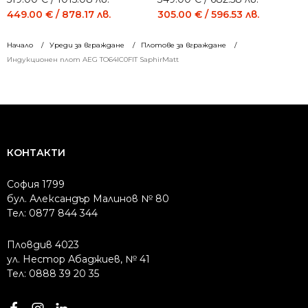
price
price
price
price
449.00
€
/ 878.17 лв.
305.00
€
/ 596.53 лв.
was:
is:
was:
is:
519.00 €
449.00 €
349.00 €
305.00 €
Начало
Уреди за вграждане
Плотове за вграждане
/
/
/
/
Индукционен плот AEG TO64IC0FIT SaphirMatt
1015.08 лв..
878.17 лв..
682.58 лв..
596.53 лв..
КОНТАКТИ
София 1799
бул. Александър Малинов № 80
Тел: 0877 844 344
Пловдив 4023
ул. Нестор Абаджиев, № 41
Тел: 0888 39 20 35