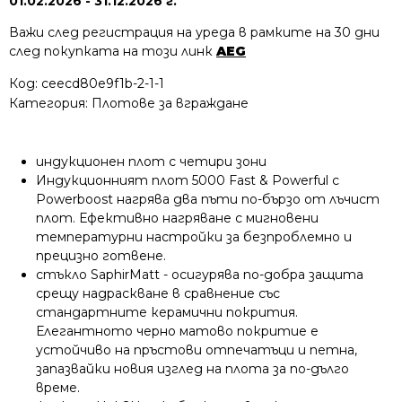
01.02.2026 - 31.12.2026 г.
Важи след регистрация на уреда в рамките на 30 дни
след покупката на този линк
AEG
Код:
ceecd80e9f1b-2-1-1
Категория:
Плотове за вграждане
индукционен плот с четири зони
Индукционният плот 5000 Fast & Powerful с
Powerboost нагрява два пъти по-бързо от лъчист
плот. Ефективно нагряване с мигновени
температурни настройки за безпроблемно и
прецизно готвене.
стъкло SaphirMatt - осигурява по-добра защита
срещу надраскване в сравнение със
стандартните керамични покрития.
Елегантното черно матово покритие е
устойчиво на пръстови отпечатъци и петна,
запазвайки новия изглед на плота за по-дълго
време.