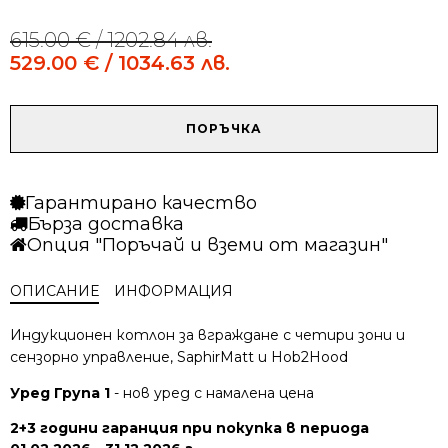
615.00
€
/ 1202.84 лв.
Original
Current
price
price
529.00
€
/ 1034.63 лв.
was:
is:
615.00 €
529.00 €
/
/
количество
ПОРЪЧКА
1202.84 лв..
1034.63 лв..
за
Индукционен
плот
Гарантирано качество
AEG
Бърза доставка
TO64IC0FIT
Опция "Поръчай и вземи от магазин"
SaphirMatt
ОПИСАНИЕ
ИНФОРМАЦИЯ
Индукционен котлон за вграждане с четири зони и
сензорно управление, SaphirMatt и Hob2Hood
Уред Група 1
- нов уред с намалена цена
2+3 години гаранция при покупка в периода