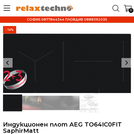
0
СОФИЯ 0877844344 ПЛОВДИВ 0888392035
- 14%
Индукционен плот AEG TO64IC0FIT
SaphirMatt