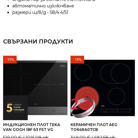
автоматично изключване
размери ш/в/д - 58/4.4/51
СВЪРЗАНИ ПРОДУКТИ
- 13%
- 13%
ИНДУКЦИОНЕН ПЛОТ TEKA
КЕРАМИЧЕН ПЛОТ AEG
VAN GOGH IBF 63 FST VG
TO64RA07CB
Original
Current
Original
Current
519.00
€
/ 1015.08 лв.
349.00
€
/ 682.58 лв.