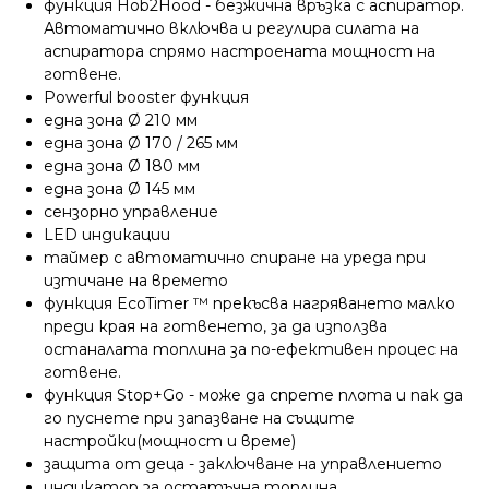
функция Hob2Hood - безжична връзка с аспиратор.
Автоматично включва и регулира силата на
аспиратора спрямо настроената мощност на
готвене.
Powerful booster функция
една зона Ø 210 мм
една зона Ø 170 / 265 мм
една зона Ø 180 мм
една зона Ø 145 мм
сензорно управление
LED индикации
таймер с автоматично спиране на уреда при
изтичане на времето
функция EcoTimer ™ прекъсва нагряването малко
преди края на готвенето, за да използва
останалата топлина за по-ефективен процес на
готвене.
функция Stop+Go - може да спрете плота и пак да
го пуснете при запазване на същите
настройки(мощност и време)
защита от деца - заключване на управлението
индикатор за остатъчна топлина