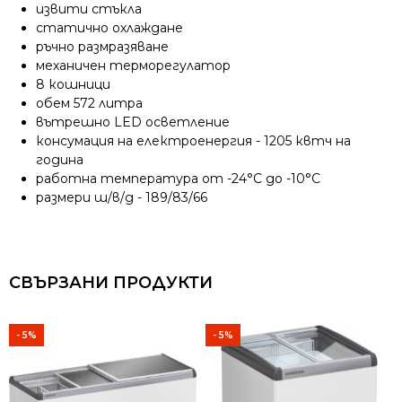
извити стъкла
статично охлаждане
ръчно размразяване
механичен терморегулатор
8 кошници
обем 572 литра
вътрешно LED осветление
консумация на електроенергия - 1205
квтч на
година
работна температура от -24°C до -10°C
размери ш/в/д - 189/83/66
СВЪРЗАНИ ПРОДУКТИ
- 5%
- 5%