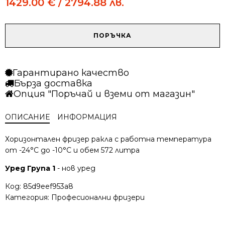
price
price
1429.00
€
/ 2794.88 лв.
was:
is:
1499.00 €
1429.00 €
/
/
количество
ПОРЪЧКА
2931.79 лв..
2794.88 лв..
за
Хоризонтален
фризер
Гарантирано качество
ракла
Бърза доставка
Liebherr
Опция "Поръчай и вземи от магазин"
EFI
5653
ОПИСАНИЕ
ИНФОРМАЦИЯ
Хоризонтален фризер ракла с работна температура
от -24°C до -10°C и обем 572 литра
Уред Група 1
- нов уред
Код:
85d9eef953a8
Категория:
Професионални фризери