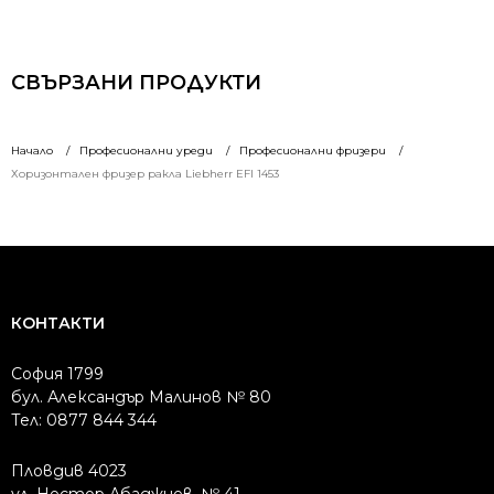
СВЪРЗАНИ ПРОДУКТИ
Начало
Професионални уреди
Професионални фризери
Хоризонтален фризер ракла Liebherr EFI 1453
КОНТАКТИ
София 1799
бул. Александър Малинов № 80
Тел: 0877 844 344
Пловдив 4023
ул. Нестор Абаджиев, № 41