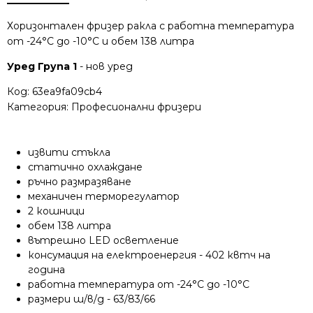
Хоризонтален фризер ракла с работна температура
от -24°C до -10°C и обем 138 литра
Уред Група 1
- нов уред
Код:
63ea9fa09cb4
Категория:
Професионални фризери
извити стъкла
статично охлаждане
ръчно размразяване
механичен терморегулатор
2 кошници
обем 138 литра
вътрешно LED осветление
консумация на електроенергия - 402
квтч на
година
работна температура от -24°C до -10°C
размери ш/в/д - 63/83/66