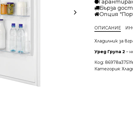
Гарантира
JCN122F0S1
Бърза дост
Опция "Пор
ОПИСАНИЕ
ИН
Хладилник за вгр
Уред Група 2
– н
Код:
86978a3751fe
Категория:
Хлад