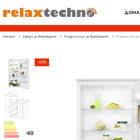
ДОМА
Начало
Уреди за вграждане
Хладилници за вграждане
Хладилник за 
- 53%