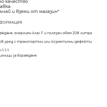
но качество
авка
ъчай и вземи от магазин"
ФОРМАЦИЯ
аждане, енергиен клас F и полезен обем 208 литра
ов уред с транспортни или козметични дефекти.
-1-1-1
илници за вграждане