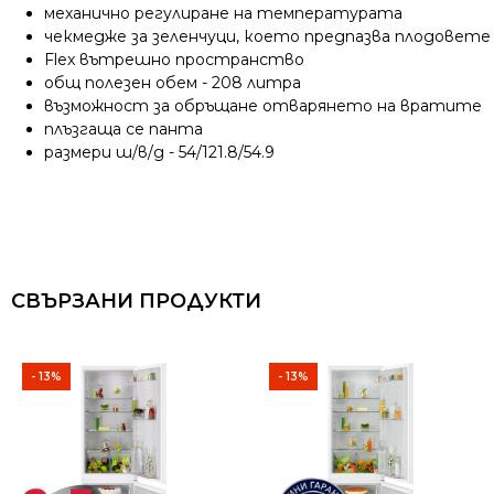
механично регулиране на температурата
чекмедже за зеленчуци, което предпазва плодовете
Flex вътрешно пространство
общ полезен обем - 208 литра
възможност за обръщане отварянето на вратите
плъзгаща се панта
размери ш/в/д - 54/121.8/54.9
СВЪРЗАНИ ПРОДУКТИ
- 13%
- 13%