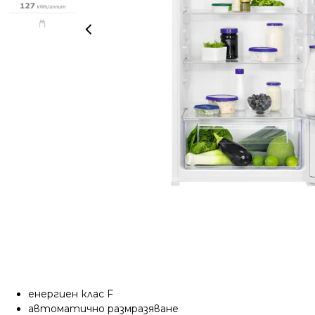
енергиен клас F
автоматично размразяване