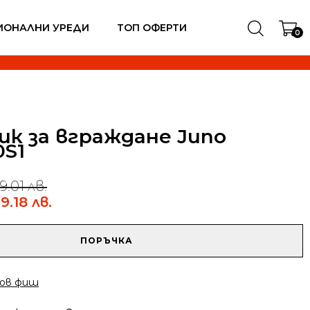
ИОНАЛНИ УРЕДИ
ТОП ОФЕРТИ
0
ик за вграждане Juno
0S1
9.01 лв.
9.18 лв.
ПОРЪЧКА
ов фиш