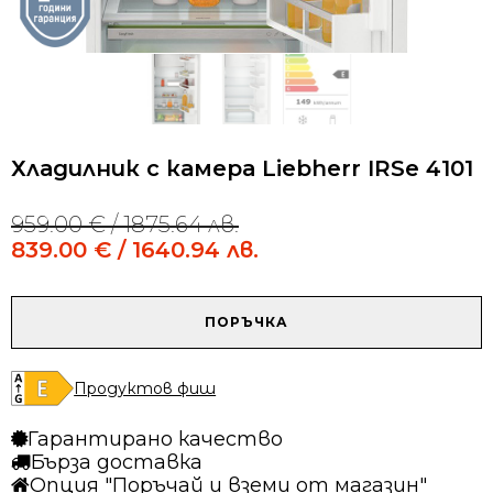
Хладилник с камера Liebherr IRSe 4101
959.00
€
/ 1875.64 лв.
Original
Current
price
price
839.00
€
/ 1640.94 лв.
was:
is:
959.00 €
839.00 €
/
/
количество
ПОРЪЧКА
1875.64 лв..
1640.94 лв..
за
Хладилник
с
Продуктов фиш
камера
Liebherr
Гарантирано качество
IRSe
Бърза доставка
4101
Опция "Поръчай и вземи от магазин"