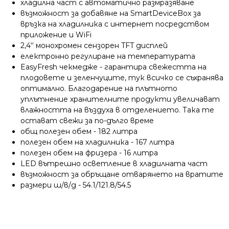
хладилна част с автоматично размразяване
възможност за добавяне на SmartDeviceBox за
връзка на хладилника с интернет посредством
приложение и WiFi
2,4‘‘ монохромен сензорен TFT дисплей
електронно регулиране на температурата
EasyFresh чекмедже - гарантира свежестта на
плодовете и зеленчуците, тук всичко се съхранява
оптимално. Благодарение на плътното
уплътнение хранителните продукти увеличават
влажността на въздуха в отделението. Така те
остават свежи за по-дълго време
общ полезен обем - 182 литра
полезен обем на хладилника - 167 литра
полезен обем на фризера - 16 литра
LED вътрешно осветление в хладилната част
възможност за обръщане отварянето на вратите
размери ш/в/д - 54.1/121.8/54.5