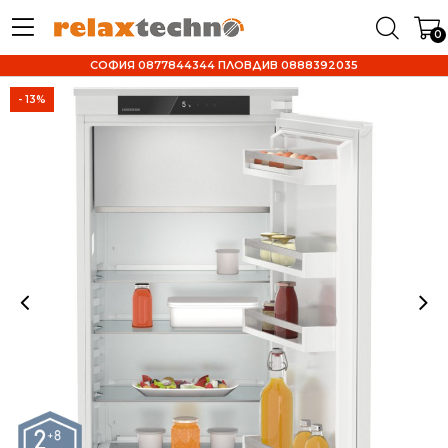
0
СОФИЯ 0877844344 ПЛОВДИВ 0888392035
- 13%