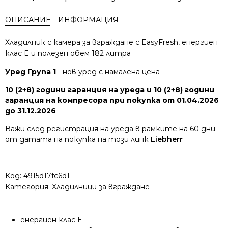
ОПИСАНИЕ
ИНФОРМАЦИЯ
Хладилник с камера за вграждане с EasyFresh, енергиен
клас E и полезен обем 182 литра
Уред Група 1
- нов уред с намалена цена
10 (2+8) години гаранция на уреда и 10 (2+8) години
гаранция на компресора при покупка от 01.04.2026
до 31.12.2026
Важи след регистрация на уреда в рамките на 60 дни
от датата на покупка на този линк
Liebherr
Код:
4915d17fc6d1
Категория:
Хладилници за вграждане
енергиен клас E