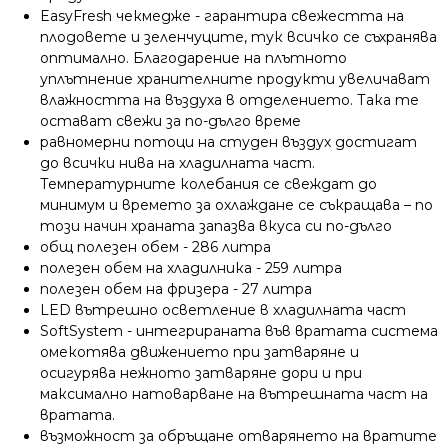
EasyFresh чекмедже - гарантира свежестта на
плодовете и зеленчуците, тук всичко се съхранява
оптимално. Благодарение на плътното
уплътнение хранителните продукти увеличават
влажността на въздуха в отделението. Така те
остават свежи за по-дълго време
равномерни потоци на студен въздух достигат
до всички нива на хладилната част.
Температурните колебания се свеждат до
минимум и времето за охлаждане се съкращава – по
този начин храната запазва вкуса си по-дълго
общ полезен обем - 286 литра
полезен обем на хладилника - 259 литра
полезен обем на фризера - 27 литра
LED вътрешно осветление в хладилната част
SoftSystem - интегрираната във вратата система
омекотява движението при затваряне и
осигурява нежното затваряне дори и при
максимално натоварване на вътрешната част на
вратата.
възможност за обръщане отварянето на вратите