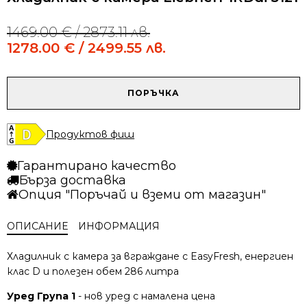
1469.00
€
/ 2873.11 лв.
Original
Current
price
price
1278.00
€
/ 2499.55 лв.
was:
is:
1469.00 €
1278.00 €
/
/
количество
ПОРЪЧКА
2873.11 лв..
2499.55 лв..
за
Хладилник
с
Продуктов фиш
камера
Liebherr
Гарантирано качество
IRDdi
Бърза доставка
5121
Опция "Поръчай и вземи от магазин"
ОПИСАНИЕ
ИНФОРМАЦИЯ
Хладилник с камера за вграждане с EasyFresh, енергиен
клас D и полезен обем 286 литра
Уред Група 1
- нов уред с намалена цена