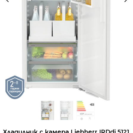
Хладилник с камера Liebherr IRDdi 5121