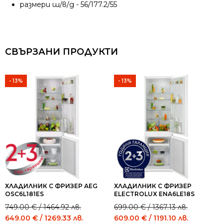
размери ш/в/д - 56/177.2/55
СВЪРЗАНИ ПРОДУКТИ
- 13%
- 13%
ХЛАДИЛНИК С ФРИЗЕР AEG
ХЛАДИЛНИК С ФРИЗЕР
OSC6L181ES
ELECTROLUX ENA6LE18S
Original
Current
Original
Current
749.00
€
/ 1464.92 лв.
699.00
€
/ 1367.13 лв.
price
price
price
price
649.00
€
/ 1269.33 лв.
609.00
€
/ 1191.10 лв.