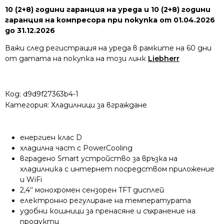
10 (2+8) години гаранция на уреда и 10 (2+8) години
гаранция на компресора при покупка от 01.04.2026
до 31.12.2026
Важи след регистрация на уреда в рамките на 60 дни
от датата на покупка на този линк
Liebherr
Код:
d9d9f27363b4-1
Категория:
Хладилници за вграждане
енергиен клас D
хладилна част с PowerCooling
вградено Smart устройство за връзка на
хладилника с интернет посредством приложение
и WiFi
2,4‘‘ монохромен сензорен TFT дисплей
електронно регулиране на температурата
удобни кошници за пренасяне и съхранение на
продукти