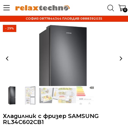
0
СОФИЯ 0877844344 ПЛОВДИВ 0888392035
- 29%
Хладилник с фризер SAMSUNG
RL34C602CB1