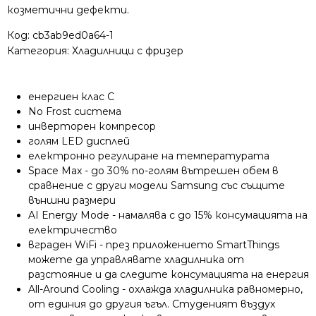
козметични дефекти.
Код:
cb3ab9ed0a64-1
Категория:
Хладилници с фризер
енергиен клас C
No Frost система
инверторен компресор
голям LED дисплей
електронно регулиране на температурата
Space Max - до 30% по-голям вътрешен обем в
сравнение с други модели Samsung със същите
външни размери
AI Energy Mode - намалява с до 15% консумацията на
електричество
вграден WiFi - през приложението SmartThings
можете да управлявате хладилника от
разстояние и да следите консумацията на енергия
All-Around Cooling - охлажда хладилника равномерно,
от единия до другия ъгъл. Студеният въздух