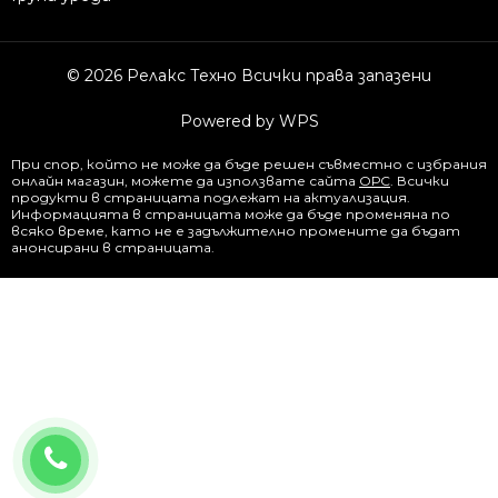
© 2026 Релакс Техно Всички права запазени
Powered by WPS
При спор, който не може да бъде решен съвместно с избрания
онлайн магазин, можете да използвате сайта
ОРС
. Всички
продукти в страницата подлежат на актуализация.
Информацията в страницата може да бъде променяна по
всяко време, като не е задължително промените да бъдат
анонсирани в страницата.
0877844344