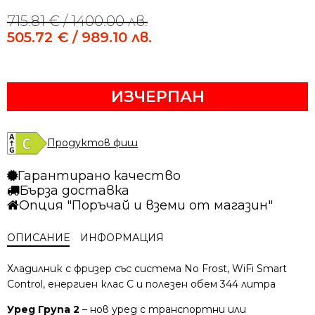
715.81
€
/ 1400.00 лв.
Original
Current
price
price
505.72
€
/ 989.10 лв.
was:
is:
715.81 €
505.72 €
/
/
ИЗЧЕРПАН
1400.00 лв..
989.10 лв..
Продуктов фиш
Гарантирано качество
Бърза доставка
Опция "Поръчай и вземи от магазин"
ОПИСАНИЕ
ИНФОРМАЦИЯ
Хладилник с фризер със система No Frost, WiFi Smart
Control, енергиен клас C и полезен обем 344 литра
Уред Група 2
– нов уред с транспортни или