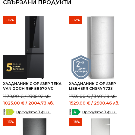
СВЪРЗАНИ ПРОДУКТИ
- 13%
- 12%
ХЛАДИЛНИК С ФРИЗЕР TEKA
ХЛАДИЛНИК С ФРИЗЕР
VAN GOGH RBF 88670 VG
LIEBHERR CNSFA 7723
Original
Current
Original
Current
1179.00
€
/ 2305.92 лв.
1739.00
€
/ 3401.19 лв.
price
price
price
price
1025.00
€
/ 2004.73 лв.
1529.00
€
/ 2990.46 лв.
was:
is:
was:
is:
Продуктов фиш
Продуктов фиш
1179.00 €
1025.00 €
1739.00 €
1529.00 €
/
/
/
/
- 13%
- 18%
2305.92 лв..
2004.73 лв..
3401.19 лв..
2990.46 лв..