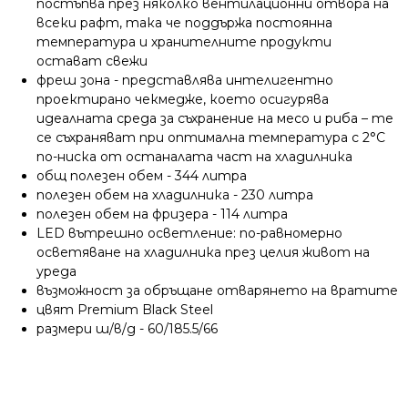
постъпва през няколко вентилационни отвора на
всеки рафт, така че поддържа постоянна
температура и хранителните продукти
остават свежи
фреш зона - представлява интелигентно
проектирано чекмедже, което осигурява
идеалната среда за съхранение на месо и риба – те
се съхраняват при оптимална температура с 2°C
по-ниска от останалата част на хладилника
общ полезен обем - 344 литра
полезен обем на хладилника - 230 литра
полезен обем на фризера - 114 литра
LED вътрешно осветление: по-равномерно
осветяване на хладилника през целия живот на
уреда
възможност за обръщане отварянето на вратите
цвят Premium Black Steel
размери ш/в/д - 60/185.5/66