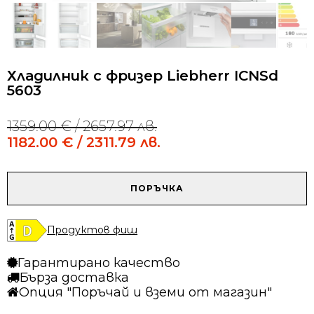
Хладилник с фризер Liebherr ICNSd
5603
1359.00
€
/ 2657.97 лв.
Original
Current
price
price
1182.00
€
/ 2311.79 лв.
was:
is:
1359.00 €
1182.00 €
/
/
количество
ПОРЪЧКА
2657.97 лв..
2311.79 лв..
за
Хладилник
с
Продуктов фиш
фризер
Liebherr
Гарантирано качество
ICNSd
Бърза доставка
5603
Опция "Поръчай и вземи от магазин"