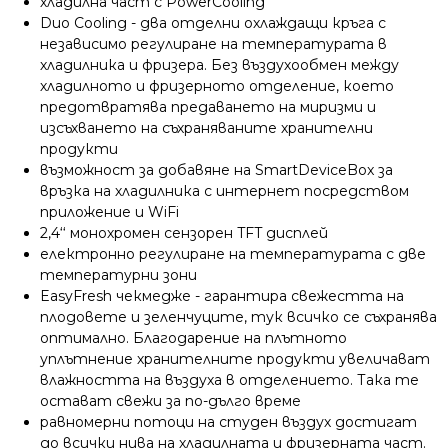
хладилна част с PowerCooling
Duo Cooling - два отделни охлаждащи кръга с
независимо регулиране на температурата в
хладилника и фризера. Без въздухообмен между
хладилното и фризерното отделение, което
предотвратява предаването на миризми и
изсъхването на съхраняваните хранителни
продукти
възможност за добавяне на SmartDeviceBox за
връзка на хладилника с интернет посредством
приложение и WiFi
2,4‘‘ монохромен сензорен TFT дисплей
електронно регулиране на температурата с две
температурни зони
EasyFresh чекмедже - гарантира свежестта на
плодовете и зеленчуците, тук всичко се съхранява
оптимално. Благодарение на плътното
уплътнение хранителните продукти увеличават
влажността на въздуха в отделението. Така те
остават свежи за по-дълго време
равномерни потоци на студен въздух достигат
до всички нива на хладилната и фризерната част.