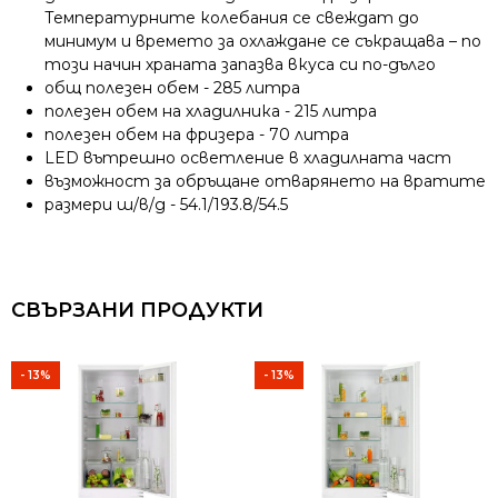
Температурните колебания се свеждат до
минимум и времето за охлаждане се съкращава – по
този начин храната запазва вкуса си по-дълго
общ полезен обем - 285 литра
полезен обем на хладилника - 215 литра
полезен обем на фризера - 70 литра
LED вътрешно осветление в хладилната част
възможност за обръщане отварянето на вратите
размери ш/в/д - 54.1/193.8/54.5
СВЪРЗАНИ ПРОДУКТИ
- 13%
- 13%