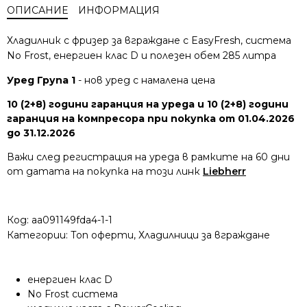
ОПИСАНИЕ
ИНФОРМАЦИЯ
Хладилник с фризер за вграждане с EasyFresh, система
No Frost, енергиен клас D и полезен обем 285 литра
Уред Група 1
- нов уред с намалена цена
10 (2+8) години гаранция на уреда и 10 (2+8) години
гаранция на компресора при покупка от 01.04.2026
до 31.12.2026
Важи след регистрация на уреда в рамките на 60 дни
от датата на покупка на този линк
Liebherr
Код:
aa091149fda4-1-1
Категории:
Топ оферти
,
Хладилници за вграждане
енергиен клас D
No Frost система