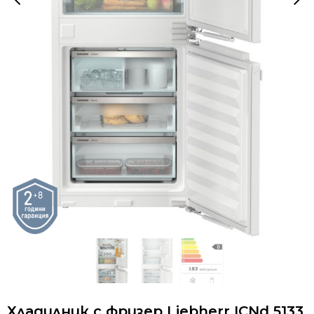
Хладилник с фризер Liebherr ICNd 5133