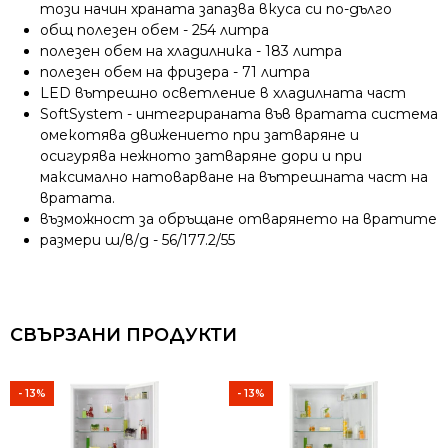
този начин храната запазва вкуса си по-дълго
общ полезен обем - 254 литра
полезен обем на хладилника - 183 литра
полезен обем на фризера - 71 литра
LED вътрешно осветление в хладилната част
SoftSystem - интегрираната във вратата система
омекотява движението при затваряне и
осигурява нежното затваряне дори и при
максимално натоварване на вътрешната част на
вратата.
възможност за обръщане отварянето на вратите
размери ш/в/д - 56/177.2/55
СВЪРЗАНИ ПРОДУКТИ
- 13%
- 13%