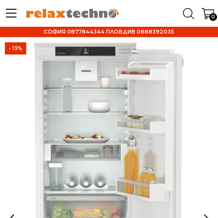
0
СОФИЯ 0877844344 ПЛОВДИВ 0888392035
- 13%