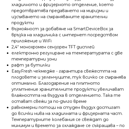
хладилното и фризерното отделение, което
предотвратява предаването на миризми и
изсъхването на съхраняваните хранителни
продукти
възможност за добавяне на SmartDeviceBox за
връзка на хладилника с интернет посредством
приложение и WiFi
2,4‘‘ монохромен сензорен TFT дисплей
електронно регулиране на температурата с две
температурни зони
рафт за бутилки
EasyFresh чекмедже - гарантира свежестта на
плодовете и зеленчуците, тук всичко се съхранява
оптимално. Благодарение на плътното
уплътнение хранителните продукти увеличават
влажността на въздуха в отделението. Така те
остават свежи за по-дълго време
равномерни потоци на студен въздух достигат
до всички нива на хладилната и фризерната част.
Температурните колебания се свеждат до
минимум и времето за охлаждане се съкращава – по