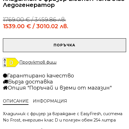
Ледогенератор
1769.00
€
/ 3459.86 лв.
Original
Current
price
price
1539.00
€
/ 3010.02 лв.
was:
is:
1769.00 €
1539.00 €
/
/
количество
ПОРЪЧКА
3459.86 лв..
3010.02 лв..
за
Хладилник
с
Продуктов фиш
фризер
Liebherr
Гарантирано качество
ICNd
Бърза доставка
5133
Опция "Поръчай и вземи от магазин"
Ледогенератор
ОПИСАНИЕ
ИНФОРМАЦИЯ
Хладилник с фризер за вграждане с EasyFresh, система
No Frost, енергиен клас D и полезен обем 254 литра