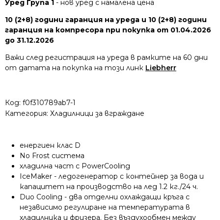
Уред Група 1
- нов уред с намалена цена
10 (2+8) години гаранция на уреда и 10 (2+8) години
гаранция на компресора при покупка от 01.04.2026
до 31.12.2026
Важи след регистрация на уреда в рамките на 60 дни
от датата на покупка на този линк
Liebherr
Код:
f0f310789ab7-1
Категория:
Хладилници за вграждане
енергиен клас D
No Frost система
хладилна част с PowerCooling
IceMaker - ледогенератор с контейнер за вода и
капацитет на производство на лед 1.2 кг./24 ч.
Duo Cooling - два отделни охлаждащи кръга с
независимо регулиране на температурата в
хладилника и фризера. Без въздухообмен между