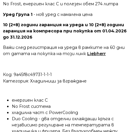
No Frost, енергиен клас C и полезен обем 274 литра
Уред Група 1
- нов уред с намалена цена
10 (2+8) години гаранция на уреда и 10 (2+8) години
гаранция на компресора при покупка от 01.04.2026
до 31.12.2026
Важи след регистрация на уреда в рамките на 60 дни
от датата на покупка на този линк
Liebherr
Код:
9a45f8c49731-1-1-1
Категория:
Хладилници за вграждане
енергиен клас C
No Frost система
хладилна част с PowerCooling
Duo Cooling - два отделни охлаждащи кръга с
независимо регулиране на температурата в
хладилника и фризера. Без въздухообмен между