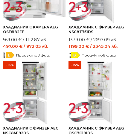
ХЛАДИЛНИК С КАМЕРА AEG
ХЛАДИЛНИК С ФРИЗЕР AEG
OSF6I82EF
NSC8T751DS
Original
Current
Original
Current
569.00
€
/ 1112.87 лв.
1379.00
€
/ 2697.09 лв.
price
price
price
price
497.00
€
/ 972.05 лв.
1199.00
€
/ 2345.04 лв.
was:
is:
was:
is:
Продуктов фиш
Продуктов фиш
569.00 €
497.00 €
1379.00 €
1199.00 €
/
/
/
/
- 13%
- 15%
1112.87 лв..
972.05 лв..
2697.09 лв..
2345.04 лв..
ХЛАДИЛНИК С ФРИЗЕР AEG
ХЛАДИЛНИК С ФРИЗЕР AEG
NSC8M192DS
OSC7C191DS