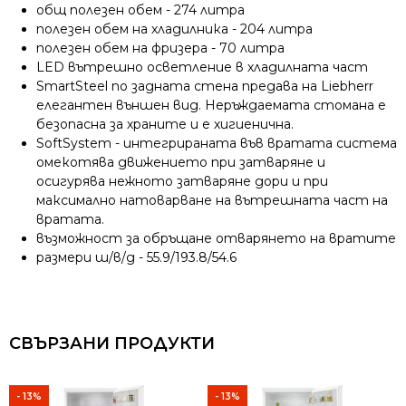
общ полезен обем - 274 литра
полезен обем на хладилника - 204 литра
полезен обем на фризера - 70 литра
LED вътрешно осветление в хладилната част
SmartSteel по задната стена предава на Liebherr
елегантен външен вид. Неръждаемата стомана е
безопасна за храните и е хигиенична.
SoftSystem - интегрираната във вратата система
омекотява движението при затваряне и
осигурява нежното затваряне дори и при
максимално натоварване на вътрешната част на
вратата.
възможност за обръщане отварянето на вратите
размери ш/в/д - 55.9/193.8/54.6
СВЪРЗАНИ ПРОДУКТИ
- 13%
- 13%