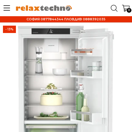
0
СОФИЯ 0877844344 ПЛОВДИВ 0888392035
- 13%