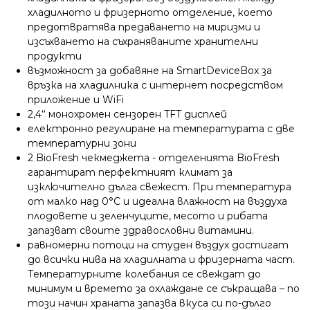
хладилното и фризерното отделение, което
предотвратява предаването на миризми и
изсъхването на съхраняваните хранителни
продукти
възможност за добавяне на SmartDeviceBox за
връзка на хладилника с интернет посредством
приложение и WiFi
2,4‘‘ монохромен сензорен TFT дисплей
електронно регулиране на температурата с две
температурни зони
2 BioFresh чекмеджета - oтделенията BioFresh
гарантират перфектният климат за
изключително дълга свежест. При температура
от малко над 0°C и идеална влажност на въздуха
плодовете и зеленчуците, месото и рибата
запазват своите здравословни витамини.
равномерни потоци на студен въздух достигат
до всички нива на хладилната и фризерната част.
Температурните колебания се свеждат до
минимум и времето за охлаждане се съкращава – по
този начин храната запазва вкуса си по-дълго