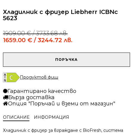
Хладилник с фризер Liebherr ICBNc
5623
1909.00
€
/ 3733.68 лв.
Original
Current
price
price
1659.00
€
/ 3244.72 лв.
was:
is:
1909.00 €
1659.00 €
/
/
количество
ПОРЪЧКА
3733.68 лв..
3244.72 лв..
за
Хладилник
с
Продуктов фиш
фризер
Liebherr
Гарантирано качество
ICBNc
Бърза доставка
5623
Опция "Поръчай и вземи от магазин"
ОПИСАНИЕ
ИНФОРМАЦИЯ
Хладилник с фризер за вграждане с BioFresh, система