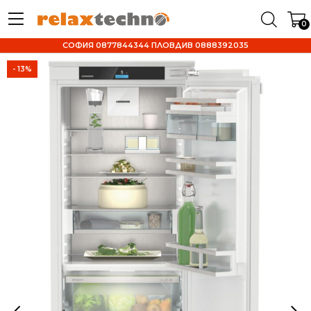
0
СОФИЯ 0877844344 ПЛОВДИВ 0888392035
- 13%