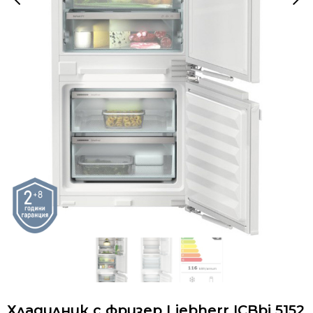
Хладилник с фризер Liebherr ICBbi 5152