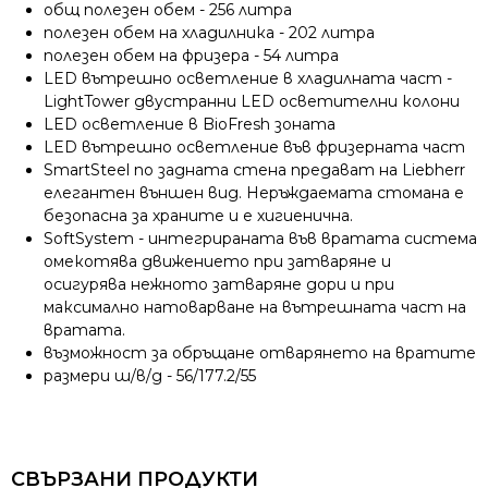
общ полезен обем - 256 литра
полезен обем на хладилника - 202 литра
полезен обем на фризера - 54 литра
LED вътрешно осветление в хладилната част -
LightTower двустранни LED осветителни колони
LED осветление в BioFresh зоната
LED вътрешно осветление във фризерната част
SmartSteel по задната стена предават на Liebherr
елегантен външен вид. Неръждаемата стомана е
безопасна за храните и е хигиенична.
SoftSystem - интегрираната във вратата система
омекотява движението при затваряне и
осигурява нежното затваряне дори и при
максимално натоварване на вътрешната част на
вратата.
възможност за обръщане отварянето на вратите
размери ш/в/д - 56/177.2/55
СВЪРЗАНИ ПРОДУКТИ