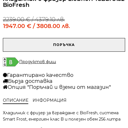
BioFresh
2239.00
€
/ 4379.10 лв.
Original
Current
price
price
1947.00
€
/ 3808.00 лв.
was:
is:
2239.00 €
1947.00 €
/
/
количество
ПОРЪЧКА
4379.10 лв..
3808.00 лв..
за
Хладилник
с
Продуктов фиш
фризер
Liebherr
Гарантирано качество
ICBbi
Бърза доставка
5152
Опция "Поръчай и вземи от магазин"
BioFresh
ОПИСАНИЕ
ИНФОРМАЦИЯ
Хладилник с фризер за вграждане с BioFresh, система
Smart Frost, енергиен клас B и полезен обем 256 литра