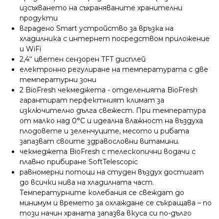
изсъхването на съхраняваните хранителни
продукти
вградено Smart устройство за връзка на
хладилника с интернет посредством приложение
и WiFi
2,4‘‘ цветен сензорен TFT дисплей
електронно регулиране на температурата с две
температурни зони
2 BioFresh чекмеджета - oтделенията BioFresh
гарантират перфектният климат за
изключително дълга свежест. При температура
от малко над 0°C и идеална влажност на въздуха
плодовете и зеленчуците, месото и рибата
запазват своите здравословни витамини.
чекмеджета BioFresh с телескопични водачи с
плавно прибиране SoftTelescopic
равномерни потоци на студен въздух достигат
до всички нива на хладилната част.
Температурните колебания се свеждат до
минимум и времето за охлаждане се съкращава – по
този начин храната запазва вкуса си по-дълго