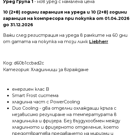
Уред Група 1
- нов уред с намалена цена
10 (2+8) години гаранция на уреда и 10 (2+8) години
гаранция на компресора при покупка от 01.04.2026
до 31.12.2026
Важи след регистрация на уреда в рамките на 60 дни
от датата на покупка на този линк
Liebherr
Код:
d60b1ccbad2c
Категория:
Хладилници за вграждане
енергиен клас B
Smart Frost система
хладилна част с PowerCooling
Duo Cooling - два отделни охлаждащи кръга с
независимо регулиране на температурата в
хладилника и фризера. Без въздухообмен между
хладилното и фризерното отделение, което
предотвратява предаването на миризми и