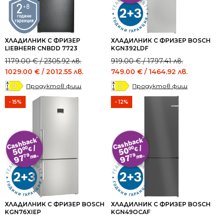
ХЛАДИЛНИК С ФРИЗЕР
ХЛАДИЛНИК С ФРИЗЕР BOSCH
LIEBHERR CNBDD 7723
KGN392LDF
Original
Current
Original
Current
1179.00
€
/ 2305.92 лв.
919.00
€
/ 1797.41 лв.
price
price
price
price
1029.00
€
/ 2012.55 лв.
749.00
€
/ 1464.92 лв.
was:
is:
was:
is:
Продуктов фиш
Продуктов фиш
1179.00 €
1029.00 €
919.00 €
749.00 €
/
/
/
/
- 15%
- 12%
2305.92 лв..
2012.55 лв..
1797.41 лв..
1464.92 лв..
ХЛАДИЛНИК С ФРИЗЕР BOSCH
ХЛАДИЛНИК С ФРИЗЕР BOSCH
KGN76XIEP
KGN49OCAF