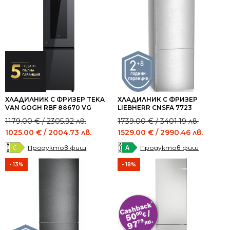
ХЛАДИЛНИК С ФРИЗЕР TEKA
ХЛАДИЛНИК С ФРИЗЕР
VAN GOGH RBF 88670 VG
LIEBHERR CNSFA 7723
Original
Current
Original
Current
1179.00
€
/ 2305.92 лв.
1739.00
€
/ 3401.19 лв.
price
price
price
price
1025.00
€
/ 2004.73 лв.
1529.00
€
/ 2990.46 лв.
was:
is:
was:
is:
Продуктов фиш
Продуктов фиш
1179.00 €
1025.00 €
1739.00 €
1529.00 €
/
/
/
/
- 13%
- 18%
2305.92 лв..
2004.73 лв..
3401.19 лв..
2990.46 лв..