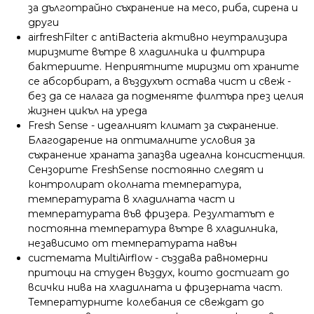
за дълготрайно съхранение на месо, риба, сирена и
други
airfreshFilter с antiBacteria активно неутрализира
миризмите вътре в хладилника и филтрира
бактериите. Неприятните миризми от храните
се абсорбират, а въздухът остава чист и свеж -
без да се налага да подменяте филтъра през целия
жизнен цикъл на уреда
Fresh Sense - идеалният климат за съхранение.
Благодарение на оптималните условия за
съхранение храната запазва идеална консистенция.
Сензорите FreshSense постоянно следят и
контролират околната температура,
температурата в хладилната част и
температурата във фризера. Резултатът е
постоянна температура вътре в хладилника,
независимо от температурата навън
системата MultiAirflow - създава равномерни
притоци на студен въздух, които достигат до
всички нива на хладилната и фризерната част.
Температурните колебания се свеждат до