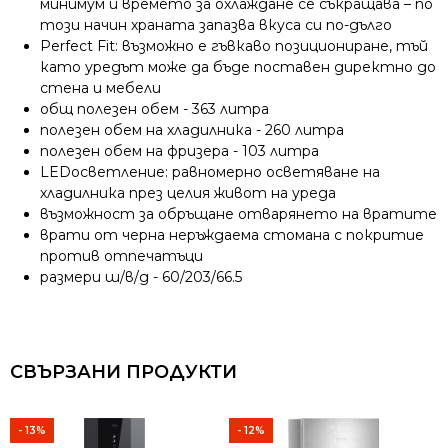
минимум и времето за охлаждане се съкращава – по
този начин храната запазва вкуса си по-дълго
Perfect Fit: възможно е гъвкаво позициониране, тъй
като уредът може да бъде поставен директно до
стена и мебели
общ полезен обем - 363 литра
полезен обем на хладилника - 260 литра
полезен обем на фризера - 103 литра
LEDосветление: равномерно осветяване на
хладилника през целия живот на уреда
възможност за обръщане отварянето на вратите
врати от черна неръждаема стомана с покритие
против отпечатъци
размери ш/в/д - 60/203/66.5
СВЪРЗАНИ ПРОДУКТИ
- 13%
- 12%