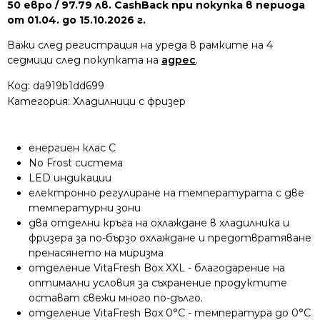
50 евро / 97.79 лв. CashBack при покупка в периода
от 01.04. до 15.10.2026 г.
Важи след регистрация на уреда в рамките на 4
седмици след покупката на
адрес
.
Код:
da919b1dd699
Категория:
Хладилници с фризер
енергиен клас C
No Frost система
LED индикации
електронно регулиране на температурата с две
температурни зони
два отделни кръга на охлаждане в хладилника и
фризера за по-бързо охлаждане и предотвратяване
пренасянето на миризма
отделение VitaFresh Box XXL - благодарение на
оптимални условия за съхранение продуктите
остават свежи много по-дълго.
отделение VitaFresh Box 0°C - температура до 0°C