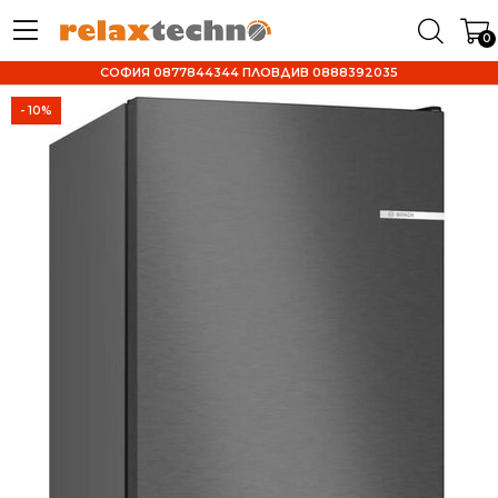
0
СОФИЯ 0877844344 ПЛОВДИВ 0888392035
- 10%