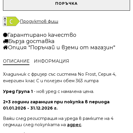
/
/
количество
ПОРЪЧКА
2032.11 лв..
1828.70 лв..
за
Хладилник
с
Продуктов фиш
фризер
Bosch
Гарантирано качество
KGN39VXCT
Бърза доставка
Опция "Поръчай и вземи от магазин"
ОПИСАНИЕ
ИНФОРМАЦИЯ
Хладилник с фризер със система No Frost, Серия 4,
енергиен клас C и полезен обем 363 литра
Уред Група 1
- нов уред с намалена цена.
2+3 години гаранция при покупка в периода
01.01.2026 - 31.12.2026 г.
Важи след регистрация на уреда в рамките на 4
седмици след покупката на
адрес
.