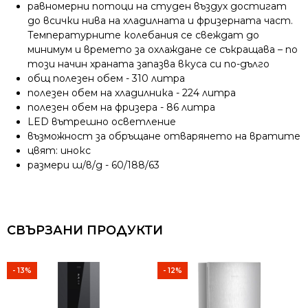
равномерни потоци на студен въздух достигат
до всички нива на хладилната и фризерната част.
Температурните колебания се свеждат до
минимум и времето за охлаждане се съкращава – по
този начин храната запазва вкуса си по-дълго
общ полезен обем - 310 литра
полезен обем на хладилника - 224 литра
полезен обем на фризера - 86 литра
LED вътрешно осветление
възможност за обръщане отварянето на вратите
цвят: инокс
размери ш/в/д - 60/188/63
СВЪРЗАНИ ПРОДУКТИ
- 13%
- 12%