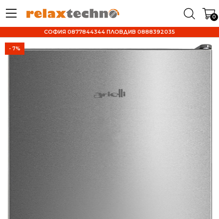
0
СОФИЯ 0877844344 ПЛОВДИВ 0888392035
- 7%