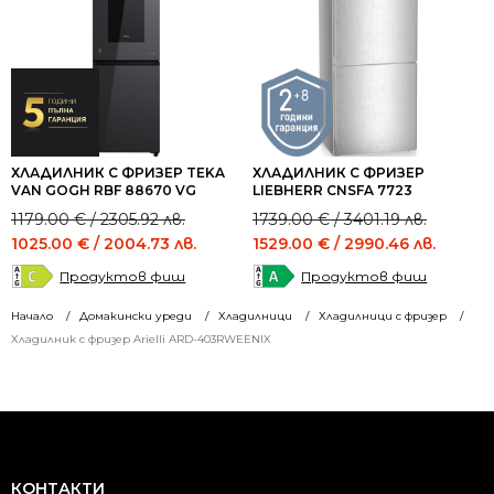
ХЛАДИЛНИК С ФРИЗЕР TEKA
ХЛАДИЛНИК С ФРИЗЕР
VAN GOGH RBF 88670 VG
LIEBHERR CNSFA 7723
Original
Current
Original
Current
1179.00
€
/ 2305.92 лв.
1739.00
€
/ 3401.19 лв.
price
price
price
price
1025.00
€
/ 2004.73 лв.
1529.00
€
/ 2990.46 лв.
was:
is:
was:
is:
Продуктов фиш
Продуктов фиш
1179.00 €
1025.00 €
1739.00 €
1529.00 €
/
/
/
/
Начало
Домакински уреди
Хладилници
Хладилници с фризер
2305.92 лв..
2004.73 лв..
3401.19 лв..
2990.46 лв..
Хладилник с фризер Arielli ARD-403RWEENIX
КОНТАКТИ