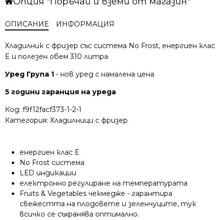
Опция "Поръчай и вземи от магазин"
ОПИСАНИЕ
ИНФОРМАЦИЯ
Хладилник с фризер със система No Frost, енергиен клас
E и полезен обем 310 литра
Уред Група 1
- нов уред с намалена цена
5 години гаранция на уреда
Код:
f9f12facf373-1-2-1
Категория:
Хладилници с фризер
енергиен клас E
No Frost система
LЕD индикации
електронно регулиране на температурата
Fruits & Vegetables чекмедже - гарантира
свежестта на плодовете и зеленчуците, тук
всичко се съхранява оптимално.