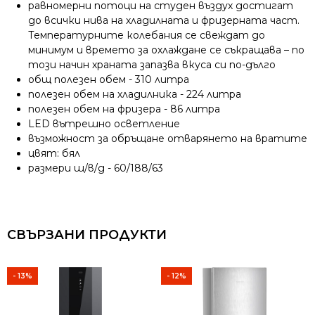
равномерни потоци на студен въздух достигат
до всички нива на хладилната и фризерната част.
Температурните колебания се свеждат до
минимум и времето за охлаждане се съкращава – по
този начин храната запазва вкуса си по-дълго
общ полезен обем - 310 литра
полезен обем на хладилника - 224 литра
полезен обем на фризера - 86 литра
LED вътрешно осветление
възможност за обръщане отварянето на вратите
цвят: бял
размери ш/в/д - 60/188/63
СВЪРЗАНИ ПРОДУКТИ
- 13%
- 12%