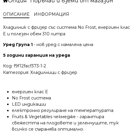
Опция "Поръчай и вземи от магазин"
ОПИСАНИЕ
ИНФОРМАЦИЯ
Хладилник с фризер със система No Frost, енергиен клас
E и полезен обем 310 литра
Уред Група 1
- нов уред с намалена цена
5 години гаранция на уреда
Код:
f9f12facf373-1-2
Категория:
Хладилници с фризер
енергиен клас E
No Frost система
LЕD индикации
електронно регулиране на температурата
Fruits & Vegetables чекмедже - гарантира
свежестта на плодовете и зеленчуците, тук
всичко се съхранява оптимално.