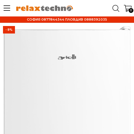
0
СОФИЯ 0877844344 ПЛОВДИВ 0888392035
- 8%