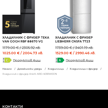
ХЛАДИЛНИК С ФРИЗЕР TEKA
ХЛАДИЛНИК С ФРИЗЕР
VAN GOGH RBF 88670 VG
LIEBHERR CNSFA 7723
Original
Current
Original
Current
1179.00
€
/ 2305.92 лв.
1739.00
€
/ 3401.19 лв.
price
price
price
price
1025.00
€
/ 2004.73 лв.
1529.00
€
/ 2990.46 лв.
was:
is:
was:
is:
Продуктов фиш
Продуктов фиш
1179.00 €
1025.00 €
1739.00 €
1529.00 €
/
/
/
/
Начало
Домакински уреди
Хладилници
Хладилници с фризер
2305.92 лв..
2004.73 лв..
3401.19 лв..
2990.46 лв..
Хладилник с фризер Arielli ARD-403RWEEN
КОНТАКТИ